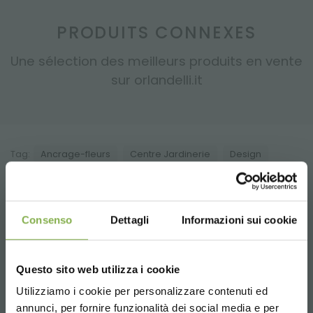
PRODUITS CONNEXES
Une sélection des meilleurs produits en vente
sur orlandelli.it
Tag:
Ancrage-fleurs
Centre Jardinerie
Design
Equipement jardinières fleuries
Magasins
Meubles
Mobilier de fleuriste
Modulable
Multi-étagère
Consenso
Dettagli
Informazioni sui cookie
...
Produits pour les pépinières
Questo sito web utilizza i cookie
partager
Utilizziamo i cookie per personalizzare contenuti ed
annunci, per fornire funzionalità dei social media e per