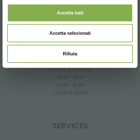
Informations requises
Accetta tutti
info@orlandelli.it
Accetta selezionati
Rifiuta
Téléphone
De lundi à vendredi
08:30 - 13:00
14:00 - 18:30
+39 0376 960311
SERVICES