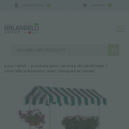
ESTIMATIONS
CHARIOT
0
0
pour retail – produits pour centres de jardinage
>
charrete présentoir avec vasques et vases
RÉSULTATS DE RECHERCHE:
Trier par :
PLUS DE RÉSULTATS POUR VOUS: