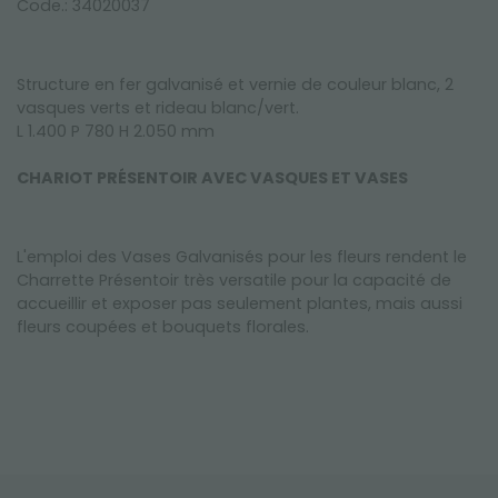
Code.: 34020037
Structure en fer galvanisé et vernie de couleur blanc, 2
vasques verts et rideau blanc/vert.
L 1.400 P 780 H 2.050 mm
CHARIOT PRÉSENTOIR AVEC VASQUES ET VASES
L'emploi des Vases Galvanisés pour les fleurs rendent le
Charrette Présentoir très versatile pour la capacité de
accueillir et exposer pas seulement plantes, mais aussi
fleurs coupées et bouquets florales.