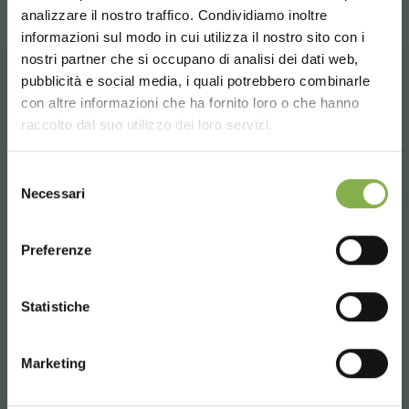
TÉLÉCHARGER LA
analizzare il nostro traffico. Condividiamo inoltre
informazioni sul modo in cui utilizza il nostro sito con i
nostri partner che si occupano di analisi dei dati web,
FICHE TECHNIQUE
pubblicità e social media, i quali potrebbero combinarle
Choose the country you are in and your
CONTACTS
con altre informazioni che ha fornito loro o che hanno
language for a better browsing experience
raccolto dal suo utilizzo dei loro servizi.
Connectez-vous ou
UNITED STATES
inscrivez-vous pour
Selezione
Necessari
del
télécharger la fiche
consenso
ENGLISH
Whatsapp
technique
Preferenze
Informations requises
+39 3457719939
CONTINUE
Statistiche
SE CONNECTER
S'INSCRIRE MAINTENANT
Marketing
Email