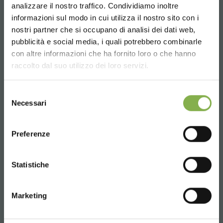
analizzare il nostro traffico. Condividiamo inoltre
Email
informazioni sul modo in cui utilizza il nostro sito con i
Información requerida
nostri partner che si occupano di analisi dei dati web,
info@orlandelli.it
pubblicità e social media, i quali potrebbero combinarle
Choose the country you are in and your
con altre informazioni che ha fornito loro o che hanno
language for a better browsing experience
raccolto dal suo utilizzo dei loro servizi.
UNITED STATES
Selezione
Necessari
del
Teléfono
consenso
ENGLISH
De lunes a viernes
Preferenze
08:30 - 13:00
14:00 - 18:30
CONTINUE
+39 0376 960311
Statistiche
Marketing
SERVICIOS