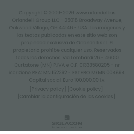
Copyright © 2009-2026 www.orlandelli.us
Orlandelli Group LLC - 25018 Broadway Avenue,
Oakwood Village, OH 44146 - USA.
Las imágenes y
los textos publicados en este sitio web son
propiedad exclusiva de Orlandelli s.r.l. El
propietario prohíbe cualquier uso. Reservados
todos los derechos. Via Lombardi 26 - 46010
Curtatone (MN) P.IVA e C.F. 01333580205 - nr
iscrizione REA: MN 152392 - ESTERO M/MN 004894
Capital social: Euro 100.000,00 i.v.
[Privacy policy]
[Cookie policy]
[Cambiar la configuración de las cookies]