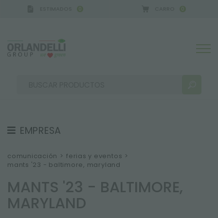
ESTIMADOS
CARRO
0
0
EMPRESA
RESULTADOS DE LA BÚSQUEDA:
Ordenar por:
SOBRE NOSOTROS
comunicación
>
ferias y eventos
>
mants '23 - baltimore, maryland
EQUIPO
MANTS '23 - BALTIMORE,
TRABAJA CON NOSOTROS
MARYLAND
SOSTENIBILIDAD
MÁS RESULTADOS PARA USTED: