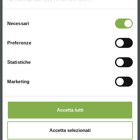
Whatsapp
Información requerida
UNITED STATES
Selezione
+39 3457719939
Necessari
del
consenso
ENGLISH
Preferenze
CONTINUE
Statistiche
Email
Información requerida
Marketing
info@orlandelli.it
Accetta tutti
Teléfono
Accetta selezionati
De lunes a viernes