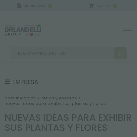
ESTIMADOS
CARRO
0
0
EMPRESA
RESULTADOS DE LA BÚSQUEDA:
Ordenar por:
SOBRE NOSOTROS
comunicación
>
ferias y eventos
>
nuevas ideas para exhibir sus plantas y flores
EQUIPO
NUEVAS IDEAS PARA EXHIBIR
TRABAJA CON NOSOTROS
SUS PLANTAS Y FLORES
SOSTENIBILIDAD
MÁS RESULTADOS PARA USTED: