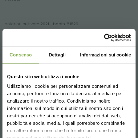
anterior:
cultivate 2021 - booth #1829
siguiente:
reserve la videollamada con el equipo de orlandelli
ferias y eventos
compartir
Consenso
Dettagli
Informazioni sui cookie
Questo sito web utilizza i cookie
Utilizziamo i cookie per personalizzare contenuti ed
annunci, per fornire funzionalità dei social media e per
CONTACTOS
analizzare il nostro traffico. Condividiamo inoltre
informazioni sul modo in cui utilizza il nostro sito con i
nostri partner che si occupano di analisi dei dati web,
pubblicità e social media, i quali potrebbero combinarle
Choose the country you are in and your
con altre informazioni che ha fornito loro o che hanno
language for a better browsing experience
raccolto dal suo utilizzo dei loro servizi.