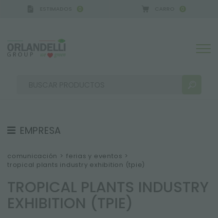
ESTIMADOS
CARRO
0
0
EMPRESA
RESULTADOS DE LA BÚSQUEDA:
Ordenar por:
SOBRE NOSOTROS
comunicación
>
ferias y eventos
>
tropical plants industry exhibition (tpie)
EQUIPO
TROPICAL PLANTS INDUSTRY
TRABAJA CON NOSOTROS
EXHIBITION (TPIE)
SOSTENIBILIDAD
MÁS RESULTADOS PARA USTED: