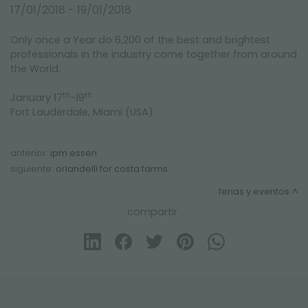
FERIAS Y EVENTOS
17/01/2018 - 19/01/2018
Only once a Year do 6,200 of the best and brightest
professionals in the industry come together from around
the World.
th
th
January 17
-19
Fort Lauderdale, Miami (USA)
anterior:
ipm essen
siguiente:
orlandelli for costa farms
ferias y eventos
compartir