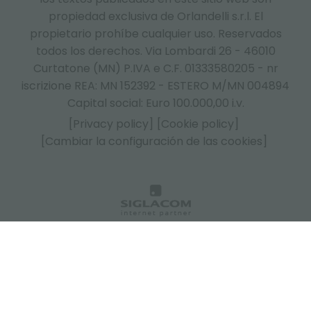
propiedad exclusiva de Orlandelli s.r.l. El
propietario prohíbe cualquier uso. Reservados
todos los derechos. Via Lombardi 26 - 46010
Curtatone (MN) P.IVA e C.F. 01333580205 - nr
iscrizione REA: MN 152392 - ESTERO M/MN 004894
Capital social: Euro 100.000,00 i.v.
[Privacy policy]
[Cookie policy]
[Cambiar la configuración de las cookies]