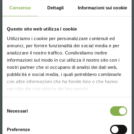
Consenso
Dettagli
Informazioni sui cookie
Teléfono
Questo sito web utilizza i cookie
De lunes a viernes
Utilizziamo i cookie per personalizzare contenuti ed
annunci, per fornire funzionalità dei social media e per
08:30 - 13:00
analizzare il nostro traffico. Condividiamo inoltre
14:00 - 18:30
informazioni sul modo in cui utilizza il nostro sito con i
+39 0376 960311
nostri partner che si occupano di analisi dei dati web,
pubblicità e social media, i quali potrebbero combinarle
Choose the country you are in and your
con altre informazioni che ha fornito loro o che hanno
language for a better browsing experience
raccolto dal suo utilizzo dei loro servizi.
SERVICIOS
UNITED STATES
Selezione
Necessari
del
consenso
ENGLISH
Preferenze
Más de 40 años de experiencia