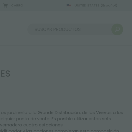
CARRO
UNITED STATES
(Español)
2/08/2026
Ordenar por:
RES
s jardinería a la Grande Distribución, de los Viveros a los
ier punto de venta. Es posible utilizar estos sets
invernadero cuatro estaciones.
idificador y las opciones completan esta composición