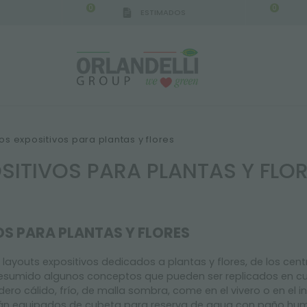
0
0
ESTIMADOS
IGCA GERMANY - SPONSOR
-
del 16/08/2026 al 2
s expositivos para plantas y flores
ITIVOS PARA PLANTAS Y FLO
S PARA PLANTAS Y FLORES
 layouts expositivos dedicados a plantas y flores, de los centro
umido algunos conceptos que pueden ser replicados en cualqu
dero cálido, frío, de malla sombra, come en el vivero o en el 
stán equipados de cubeta para reserva de agua con paño hum