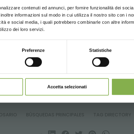
for a better browsing exp
El set CROSS SELLING es mu
nalizzare contenuti ed annunci, per fornire funzionalità dei socia
o a la salida del punto de
inoltre informazioni sul modo in cui utilizza il nostro sito con i 
también para mostrar punt
icità e social media, i quali potrebbero combinarle con altre inform
UNITED STATES
ENGLISH
Cross selling se puede colo
lizzo dei loro servizi.
SET CROSS SELLING
Preferenze
Statistiche
CONTINUE
Accetta selezionati
0 - primera parte
plantas y flores
OSARIO
BÚSQUEDAS PRINCIPALES
TAG DIRECTORY