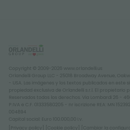
Copyright © 2009-2026 www.orlandelli.us
Orlandelli Group LLC - 25018 Broadway Avenue, Oakw
- USA.
Las imágenes y los textos publicados en este s
propiedad exclusiva de Orlandelli s.r.l. El propietario 
Reservados todos los derechos. Via Lombardi 26 - 4
P.IVA e C.F. 01333580205 - nr iscrizione REA: MN 152
004894
Capital social: Euro 100.000,00 i.v.
[Privacy policy]
[Cookie policy]
[Cambiar la configura