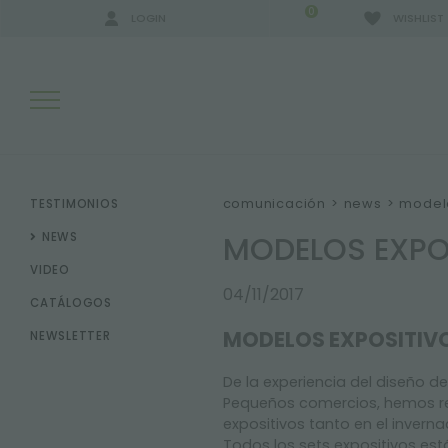
0
LOGIN
WISHLIST
RESULTADOS DE LA BÚSQUEDA:
comunicación
>
news
>
modelo
TESTIMONIOS
MODELOS EXPOS
NEWS
VIDEO
MÁS RESULTADOS PARA USTED:
04/11/2017
CATÁLOGOS
MODELOS EXPOSITIVO
NEWSLETTER
De la experiencia del diseño de
Pequeños comercios, hemos res
expositivos tanto en el inverna
Todos los sets expositivos e