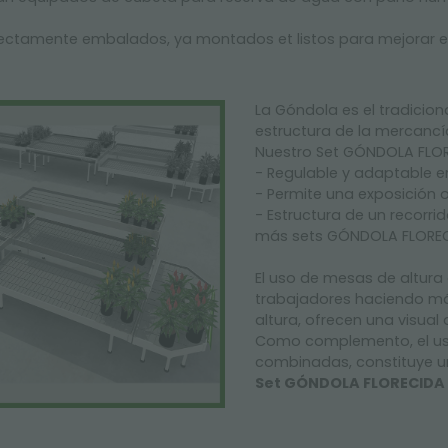
fectamente embalados, ya montados et listos para mejorar el
La Góndola es el tradicio
estructura de la mercancí
Nuestro Set GÓNDOLA FLORE
- Regulable y adaptable en
- Permite una exposición o
- Estructura de un recorr
más sets GÓNDOLA FLOREC
El uso de mesas de altura 
trabajadores haciendo más
altura, ofrecen una visual
Como complemento, el uso
combinadas, constituye un 
Set GÓNDOLA FLORECIDA