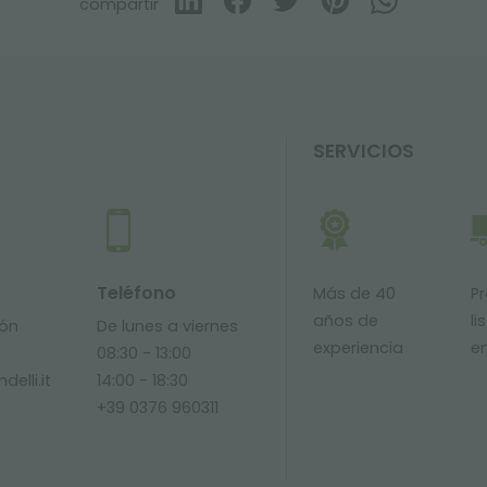
compartir
SERVICIOS
Teléfono
Más de 40
P
años de
li
ión
De lunes a viernes
experiencia
e
08:30 - 13:00
delli.it
14:00 - 18:30
+39 0376 960311