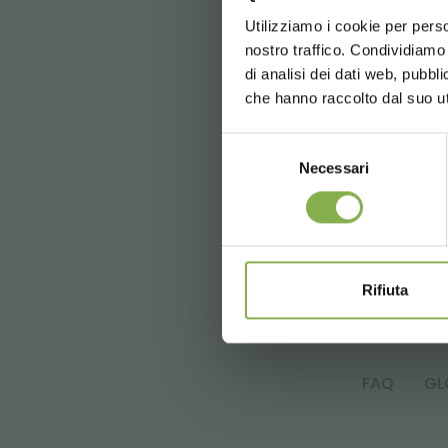
Utilizziamo i cookie per perso
nostro traffico. Condividiamo 
di analisi dei dati web, pubbl
che hanno raccolto dal suo uti
Selezione
Necessari
del
consenso
Rifiuta
anterior:
garden trends report 202
siguiente:
mesas-expositores para 
FAQ
GL