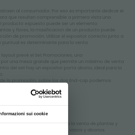
traen al consumador. Por eso es importante dedicar el
Para que resulten comprensible a primera vista una
el producto expuesto puede ser un elemento
antas y flores, la masificacion de un producto puede
cción de promoción. Utilizar el expositor correcto junto a
y puntual es determinante para la venta.
 layout prevé el Set Promociones, una
a por una mesa grande que permite un máximo de venta
ntro del set hay un expositor porta abono, ideal para la
o.
to de la promoción, sobre los dos End-cap podemos
a las de la promoción.
Informazioni sui cookie
 de combinar estratégicamente a la venta de plantas y
d your language
omplementarios como mantillos, vasos y abonos.