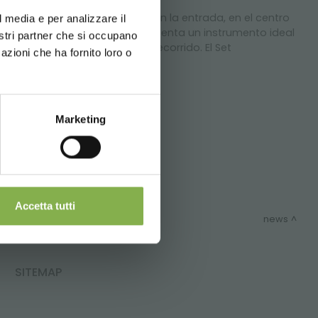
erience
y dinámico porque se coloca en la entrada, en el centro
l media e per analizzare il
 venta. Esta composición representa un instrumento ideal
nostri partner che si occupano
os menos frecuentados del recorrido. El Set
azioni che ha fornito loro o
car a la pared o a isla.
Marketing
Accetta tutti
news
SITEMAP