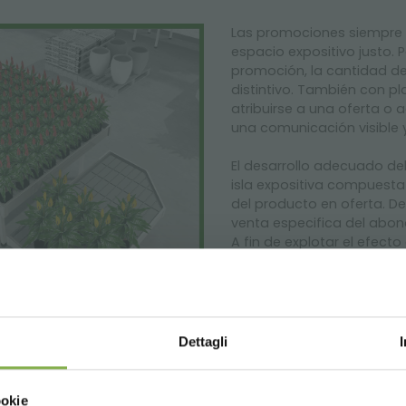
Las promociones siempre a
espacio expositivo justo. 
promoción, la cantidad d
distintivo. También con pl
atribuirse a una oferta o a
una comunicación visible 
El desarrollo adecuado del
isla expositiva compuest
del producto en oferta. De
venta especifica del abon
A fin de explotar el efec
exponer plantas similares 
SET PROMOCIONES
Dettagli
El set expositivo permite
Choose the country you are in an
flores la de productos c
ookie