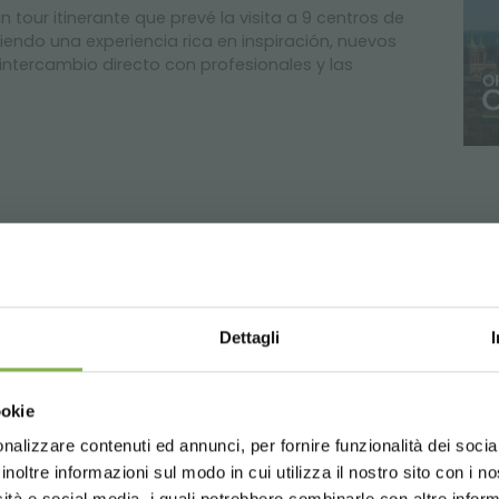
 tour itinerante que prevé la visita a 9 centros de
iendo una experiencia rica en inspiración, nuevos
intercambio directo con profesionales y las
OSARIO
BÚSQUEDAS PRINCIPALES
TAG DIRECTORY
Dettagli
compartir
Choose the country you are in an
ookie
for a better browsing exp
nalizzare contenuti ed annunci, per fornire funzionalità dei socia
inoltre informazioni sul modo in cui utilizza il nostro sito con i 
SERVICIOS
icità e social media, i quali potrebbero combinarle con altre inform