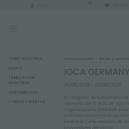
0
LOGIN
WISHLIST
RESULTADOS DE LA BÚSQUEDA:
comunicación
>
ferias y event
SOBRE NOSOTROS
IGCA GERMANY
EQUIPO
TRABAJA CON
MÁS RESULTADOS PARA USTED:
NOSOTROS
16/08/2026 - 22/08/2026
SOSTENIBILIDAD
El Congreso de la Internationa
FERIAS Y EVENTOS
Alemania del 16 al 22 de agost
Organizzazione Orlandelli est
premium, confirmando su compr
jardinería y a la creación de c
proveedores del sector.