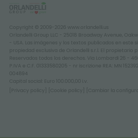
Copyright © 2009-2026 www.orlandelli.us
Orlandelli Group LLC - 25018 Broadway Avenue, Oakw
- USA.
Las imágenes y los textos publicados en este s
propiedad exclusiva de Orlandelli s.r.l. El propietario 
Reservados todos los derechos. Via Lombardi 26 - 4
P.IVA e C.F. 01333580205 - nr iscrizione REA: MN 152
004894
Capital social: Euro 100.000,00 i.v.
[Privacy policy]
[Cookie policy]
[Cambiar la configura