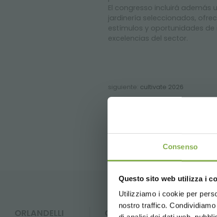
El congresso incluirá además un
jardinería seleccionados, ofrec
estímulos y oportunidades de 
excelencias del sector.
siguiente:
cultivate 2026
FAQ
GL
Consenso
Questo sito web utilizza i c
Utilizziamo i cookie per perso
nostro traffico. Condividiamo 
ORLANDELLI
CONTACTOS
di analisi dei dati web, pubbl