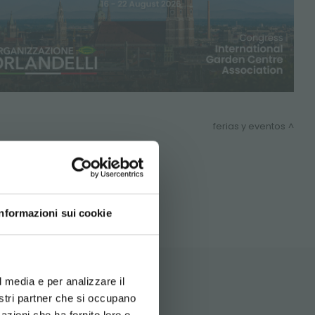
ferias y eventos
SITEMAP
Informazioni sui cookie
d your language
erience
l media e per analizzare il
nostri partner che si occupano
azioni che ha fornito loro o