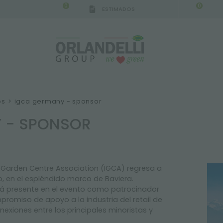
0
0
ESTIMADOS
IGCA GERMANY - SPONSOR
-
del 16/08/2026 al 2
os
>
igca germany - sponsor
 - SPONSOR
l Garden Centre Association (IGCA) regresa a
o, en el espléndido marco de Baviera.
ará presente en el evento como patrocinador
omiso de apoyo a la industria del retail de
onexiones entre los principales minoristas y