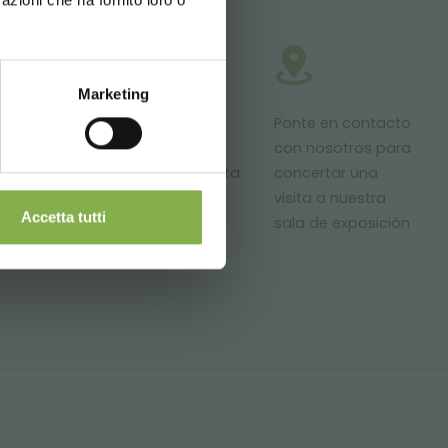
Marketing
roductos
Proyectos a
Ponte en contacto
stos para
medida para
con nosotros para
ntrega
áreas de venta
concertar una
de plantas y
visita a nuestra
Accetta tutti
flores.
sala de exposición