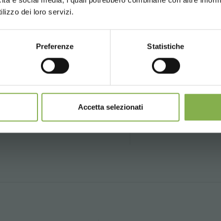
UNITED STATES
ENGLISH
lizzo dei loro servizi.
Preferenze
Statistiche
CONTINUE
Teléfono
Más de 40
P
años de
li
ión
De lunes a viernes
experiencia
e
08:30 - 13:00
delli.it
14:00 - 18:30
Accetta selezionati
+39 0376 960311