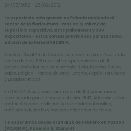
FERIAS Y EVENTOS
24/02/2012 - 26/02/2012
La ex
posición más grande en Polonia
dedicada al
sector de la floricultura
-
más de
12
mil m2
de
superficie expositiva
,
siete
pabellones y
500
expositores
- estas son
las previsiones para
la sexta
edición
de la Feria
GARDENIA
.
Desde el 24
al 26 de febrero
,
se encontrará en
Poznań
, la
oferta
de casi 500
expositores provenientes de
10
países, entre los cuales
Al
emania, Italia,
Es
paña, Países
Bajos
, Bélgica, Francia
, Lituania, Letonia
, República Checa
y
Es
tados Unidos.
En GARDENIA se presentarán más de
100
preestrenos
de
mercado
para la nueva estación
2012
.
Además de los
materiales para j
ardinería
se expondrán utensilios,
máquinas de jardín y nuevas variedades de flores.
Te esperamos
desde el 24 al 26 de Febrero en Poznan
(POLONIA)
.
Pabellón
8, Stand
41