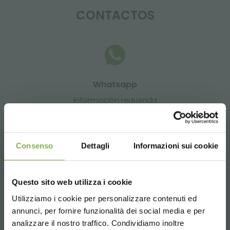
CONTACTOS
Whatsapp
Información requerida
+39 3457719939
Consenso
Dettagli
Informazioni sui cookie
Questo sito web utilizza i cookie
Email
Utilizziamo i cookie per personalizzare contenuti ed
Información requerida
annunci, per fornire funzionalità dei social media e per
info@orlandelli.it
analizzare il nostro traffico. Condividiamo inoltre