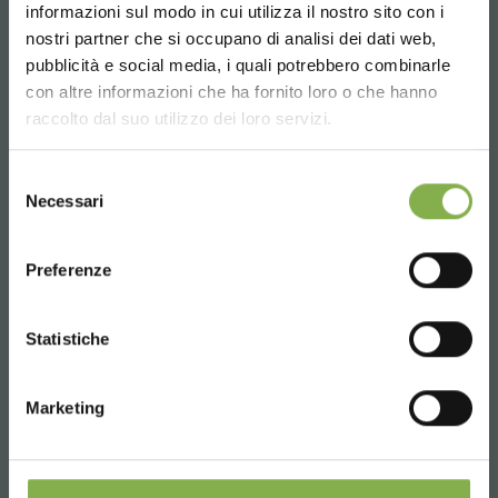
informazioni sul modo in cui utilizza il nostro sito con i
nostri partner che si occupano di analisi dei dati web,
pubblicità e social media, i quali potrebbero combinarle
Choose the country you are in and your
con altre informazioni che ha fornito loro o che hanno
language for a better browsing experience
Teléfono
raccolto dal suo utilizzo dei loro servizi.
De lunes a viernes
UNITED STATES
Selezione
08:30 - 13:00
Necessari
del
14:00 - 18:30
consenso
ENGLISH
+39 0376 960311
Preferenze
CONTINUE
Statistiche
SERVICIOS
Marketing