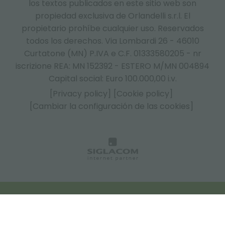
los textos publicados en este sitio web son
propiedad exclusiva de Orlandelli s.r.l. El
propietario prohíbe cualquier uso. Reservados
todos los derechos. Via Lombardi 26 - 46010
Curtatone (MN) P.IVA e C.F. 01333580205 - nr
iscrizione REA: MN 152392 - ESTERO M/MN 004894
Capital social: Euro 100.000,00 i.v.
[Privacy policy]
[Cookie policy]
[Cambiar la configuración de las cookies]