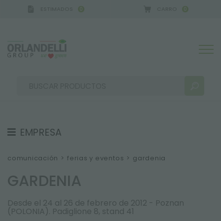
ESTIMADOS
CARRO
0
0
A GERMANY - SPONSOR
-
del 16/08/2026 al 22/08
EMPRESA
RESULTADOS DE LA BÚSQUEDA:
Ordenar por:
SOBRE NOSOTROS
comunicación
>
ferias y eventos
>
gardenia
EQUIPO
GARDENIA
TRABAJA CON NOSOTROS
Desde el 24 al 26 de febrero de 2012 - Poznan
SOSTENIBILIDAD
MÁS RESULTADOS PARA USTED:
(POLONIA). Padiglione 8, stand 41