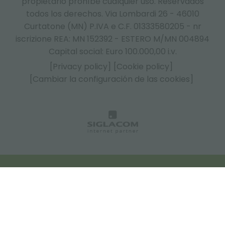
propietario prohíbe cualquier uso. Reservados
todos los derechos. Via Lombardi 26 - 46010
Curtatone (MN) P.IVA e C.F. 01333580205 - nr
iscrizione REA: MN 152392 - ESTERO M/MN 004894
Capital social: Euro 100.000,00 i.v.
[Privacy policy]
[Cookie policy]
[Cambiar la configuración de las cookies]