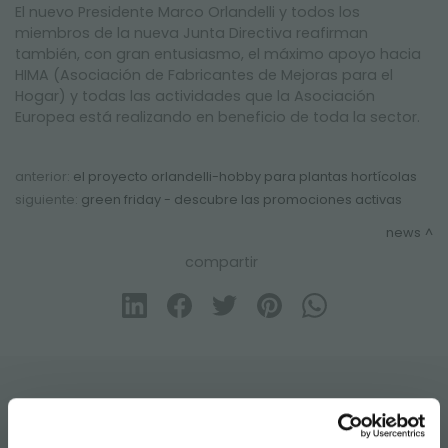
El nuevo Presidente Marco Orlandelli y todos los
miembros de la nueva Junta Directiva reafirman
también, con gran entusiasmo, el máximo apoyo hacia
HIMA (Asociación de Fabricantes de Mejoras para el
Hogar) y todas las actividades que la Asociación
Europea está realizando en beneficio de toda la sector.
anterior:
el proyecto orlandelli-hobby para plantas hortícolas
siguiente:
green friday - descubre las promociones activas
news
compartir
CONTACTOS