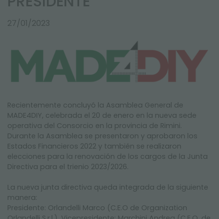
PRESIDENTE
NEWSLETTER
27/01/2023
Recientemente concluyó la Asamblea General de
MADE4DIY, celebrada el 20 de enero en la nueva sede
operativa del Consorcio en la provincia de Rimini.
Durante la Asamblea se presentaron y aprobaron los
Estados Financieros 2022 y también se realizaron
elecciones para la renovación de los cargos de la Junta
Directiva para el trienio 2023/2026.
La nueva junta directiva queda integrada de la siguiente
manera:
Presidente: Orlandelli Marco (C.E.O de Organization
Orlandelli S.r.l.). Vicepresidente: Marchini Andrea (C.E.O. de