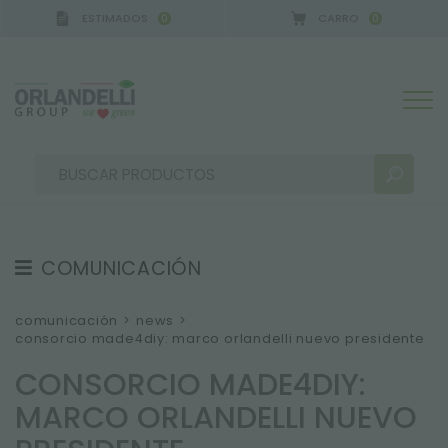
ESTIMADOS
CARRO
0
0
COMUNICACIÓN
RESULTADOS DE LA BÚSQUEDA:
Ordenar por:
TESTIMONIOS
comunicación
>
news
>
consorcio made4diy: marco orlandelli nuevo presidente
NEWS
CONSORCIO MADE4DIY:
VIDEO
MARCO ORLANDELLI NUEVO
CATÁLOGOS
MÁS RESULTADOS PARA USTED: