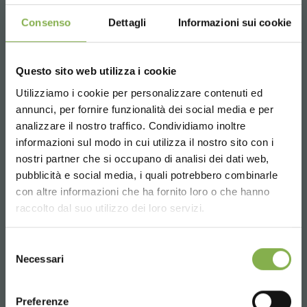
Consenso
Dettagli
Informazioni sui cookie
Questo sito web utilizza i cookie
Whatsapp
Utilizziamo i cookie per personalizzare contenuti ed
Información requerida
annunci, per fornire funzionalità dei social media e per
+39 3457719939
analizzare il nostro traffico. Condividiamo inoltre
informazioni sul modo in cui utilizza il nostro sito con i
nostri partner che si occupano di analisi dei dati web,
pubblicità e social media, i quali potrebbero combinarle
Choose the country you are in and your
con altre informazioni che ha fornito loro o che hanno
language for a better browsing experience
Email
raccolto dal suo utilizzo dei loro servizi.
Información requerida
UNITED STATES
Selezione
info@orlandelli.it
Necessari
del
consenso
ENGLISH
Preferenze