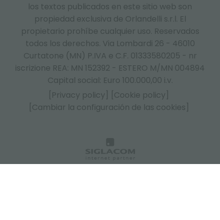
los textos publicados en este sitio web son
propiedad exclusiva de Orlandelli s.r.l. El
propietario prohíbe cualquier uso. Reservados
todos los derechos. Via Lombardi 26 - 46010
Curtatone (MN) P.IVA e C.F. 01333580205 - nr
iscrizione REA: MN 152392 - ESTERO M/MN 004894
Capital social: Euro 100.000,00 i.v.
[Privacy policy]
[Cookie policy]
[Cambiar la configuración de las cookies]