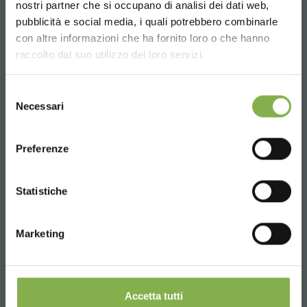
nostri partner che si occupano di analisi dei dati web,
FICHA TÉCNICA
CONTACTOS
pubblicità e social media, i quali potrebbero combinarle
Choose the country you are in and your
con altre informazioni che ha fornito loro o che hanno
language for a better browsing experience
raccolto dal suo utilizzo dei loro servizi.
Inicie sesión o regístrese
UNITED STATES
Selezione
para descargar la ficha
Necessari
del
Whatsapp
técnica
consenso
ENGLISH
Información requerida
Preferenze
+39 3457719939
CONTINUE
INICIAR SESIÓN
Statistiche
REGÍSTRATE AHORA
Marketing
Email
Información requerida
info@orlandelli.it
Accetta tutti