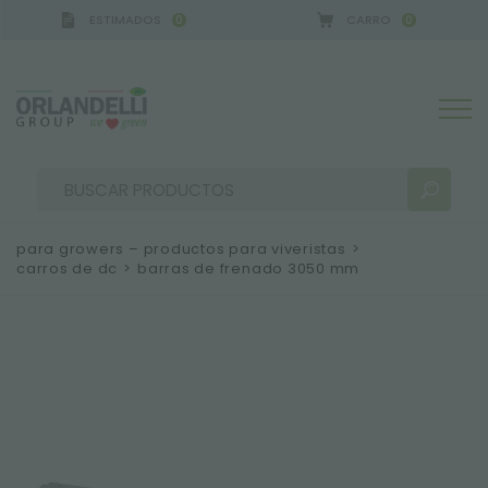
ESTIMADOS
CARRO
0
0
 GERMANY - SPONSOR
-
del 16/08/2026 al 22/08/
para growers – productos para viveristas
>
carros de dc
>
barras de frenado 3050 mm
RESULTADOS DE LA BÚSQUEDA:
Ordenar por:
MÁS RESULTADOS PARA USTED: