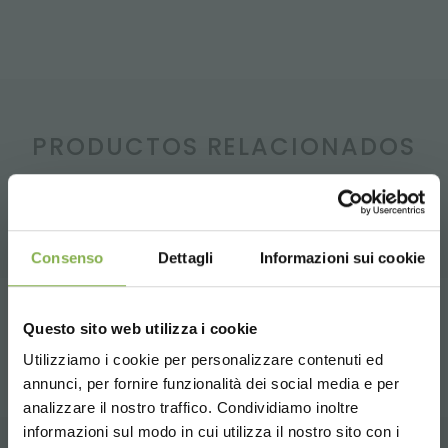
PRODUCTOS RELACIONADOS
Una selección de los mejores productos a la
venta en orlandelli.it
Consenso
Dettagli
Informazioni sui cookie
compartir
Questo sito web utilizza i cookie
Utilizziamo i cookie per personalizzare contenuti ed
annunci, per fornire funzionalità dei social media e per
analizzare il nostro traffico. Condividiamo inoltre
DESCARGAR
informazioni sul modo in cui utilizza il nostro sito con i