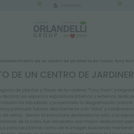
0
0
ESTIMADOS
IGCA GERMANY - SPONSOR
-
del 16/08/2026 al 2
abastecimiento de un centro de jardinería en russia, tvoy do
O DE UN CENTRO DE JARDINER
egocio
de plantas y flores de la cadena “Tvoy Dom”, integra
 decorar los espacios expositivos internos
y
externos d
ed
ica
oyectación ha estudiado y proyectado
la diagramación
para la
muy particular fuimos directamente a la ”obra" y colaboram
 de venta. Siendo la estructura destinada no solo a la exposi
teriores de la casa
, fue necesaria una mayor dedicación par
tico para las plantas como de la imagen buscando mantener e