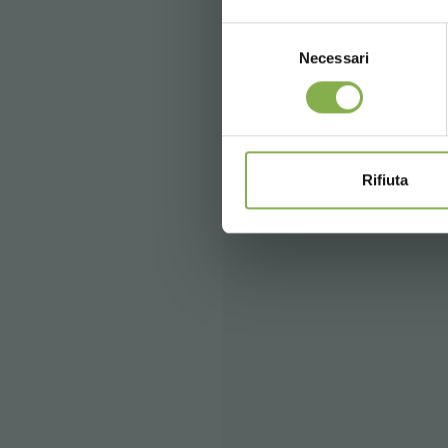
Selezione
Necessari
del
consenso
Rifiuta