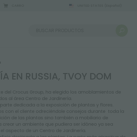
CARRO
UNITED STATES
(Español)
2/08/2026
Ordenar por:
m
ÍA EN RUSSIA, TVOY DOM
nte del Crocus Group, ha elegido los amoblamientos de
dos al área Centro de Jardinería.
 parte d
ed
icada a la exposición de plantas y flores.
os con el
cliente odreciéndole consejos durante toda la
ción de las plantas sino también a mobiliario de
a crear un ambiente que pudiera ser idóneo ya sea
l aspecto de un Centro de Jardinería.