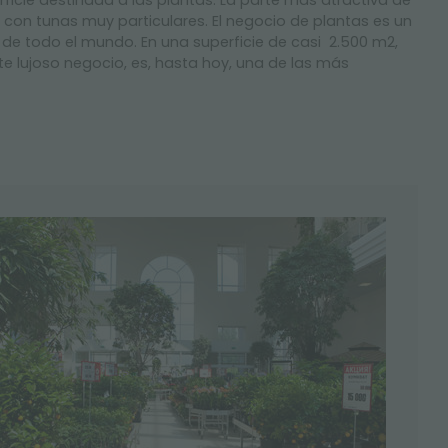
ficie destinada a las plantas. La parte más atractiva de
 con tunas muy particulares.
El
negocio
de plantas es un
s de todo
el
mundo. En una superficie de casi 2.500 m2,
te
lujoso
negocio, es, hasta hoy,
una de las más