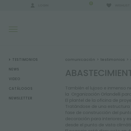
0
LOGIN
WISHLIST
RESULTADOS DE LA BÚSQUEDA:
comunicación
>
testimonios
>
TESTIMONIOS
ABASTECIMIENT
NEWS
VIDEO
MÁS RESULTADOS PARA USTED:
También e
l
lujoso
e
inmenso
n
CATÁLOGOS
la
Organización Orlandelli para
NEWSLETTER
El plantel de la oficina de pr
Tratándose de una estructura 
fase de construcción del punto
decoración para interiores y ex
desde el punto de vista climá