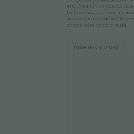
El
negocio está
dispuesto en 4 
esta área son las cascadas, en
territorio único donde se pued
se exponen más de 10.000 vari
abastecidas de toda Rusia.
IMÁGINES Y VIDEO