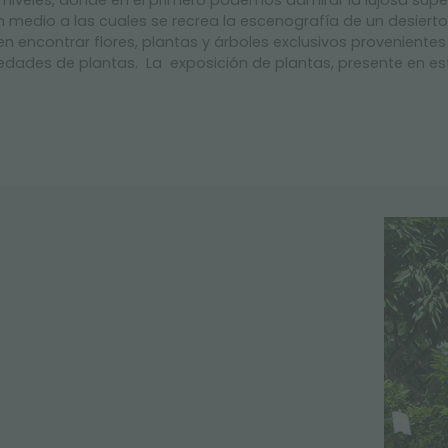
niveles, donde en el primero podemos admirar la lujosa super
 medio a las cuales se recrea la escenografía de un desierto
en encontrar flores, plantas y árboles exclusivos proveniente
edades de plantas. La exposición de plantas, presente en es