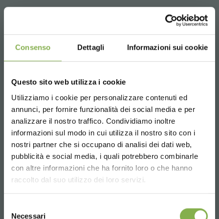
SET ESCENOGRAFIA - Linea en madera AMOR
Organizzazione Orlandelli propone los juegos de set de
Consenso
Dettagli
Informazioni sui cookie
aluminio, en una nueva variante realizada con mesas en
madera. Los juegos de la línea AMOR están compuestos
por mesas con perfiles de madera, disponibles en dos
Questo sito web utilizza i cookie
colores diferentes, madera blanqueada y madera
natural. La elección de este material refinado y elegante
Utilizziamo i cookie per personalizzare contenuti ed
le da brillo a su tienda, haciéndola única y original,
annunci, per fornire funzionalità dei social media e per
memorable para los clientes.
analizzare il nostro traffico. Condividiamo inoltre
DESCARGAR
informazioni sul modo in cui utilizza il nostro sito con i
Composed by:
nostri partner che si occupano di analisi dei dati web,
N 2 MESAS 1060 x 2100 mm (H 750 mm)
FICHA TÉCNICA
pubblicità e social media, i quali potrebbero combinarle
N 2 MESAS 1060 x 2100 mm (H 550 mm)
Choose the country you are in and your
con altre informazioni che ha fornito loro o che hanno
N 1 MESA ELEVADA 490 x 2100 mm
language for a better browsing experience
PAÑO HUMIDIFICADOR INCLUIDOS
raccolto dal suo utilizzo dei loro servizi.
Inicie sesión o regístrese
OPCIONAL:
jardinera central de madera
UNITED STATES
Selezione
para descargar la ficha
Necessari
del