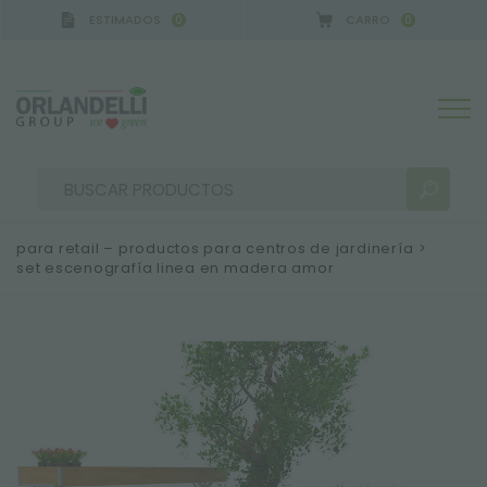
ESTIMADOS
CARRO
0
0
GERMANY - SPONSOR
-
del 16/08/2026 al 22/08/20
para retail – productos para centros de jardinería
>
set escenografía linea en madera amor
RESULTADOS DE LA BÚSQUEDA:
Ordenar por:
MÁS RESULTADOS PARA USTED: