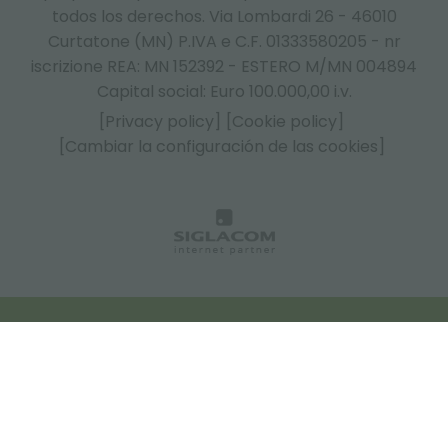
todos los derechos. Via Lombardi 26 - 46010
Curtatone (MN) P.IVA e C.F. 01333580205 - nr
iscrizione REA: MN 152392 - ESTERO M/MN 004894
Capital social: Euro 100.000,00 i.v.
[Privacy policy]
[Cookie policy]
[Cambiar la configuración de las cookies]