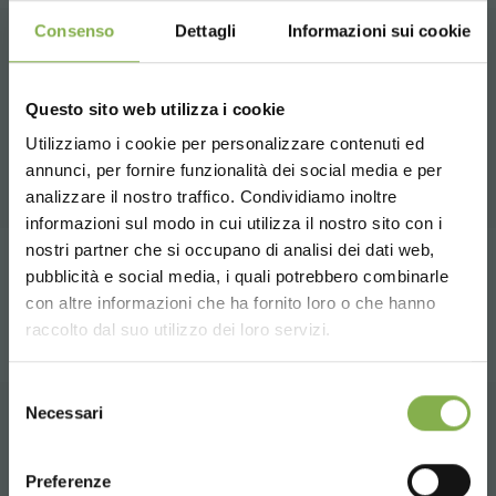
Consenso
Dettagli
Informazioni sui cookie
PRODUCTOS RELACIONADOS
Questo sito web utilizza i cookie
Una selección de los mejores productos a la
Utilizziamo i cookie per personalizzare contenuti ed
venta en orlandelli.it
annunci, per fornire funzionalità dei social media e per
analizzare il nostro traffico. Condividiamo inoltre
DESCARGAR
informazioni sul modo in cui utilizza il nostro sito con i
nostri partner che si occupano di analisi dei dati web,
FICHA TÉCNICA
compartir
pubblicità e social media, i quali potrebbero combinarle
Choose the country you are in and your
con altre informazioni che ha fornito loro o che hanno
language for a better browsing experience
raccolto dal suo utilizzo dei loro servizi.
Inicie sesión o regístrese
UNITED STATES
Selezione
para descargar la ficha
Necessari
del
técnica
consenso
ENGLISH
CONTACTOS
Preferenze