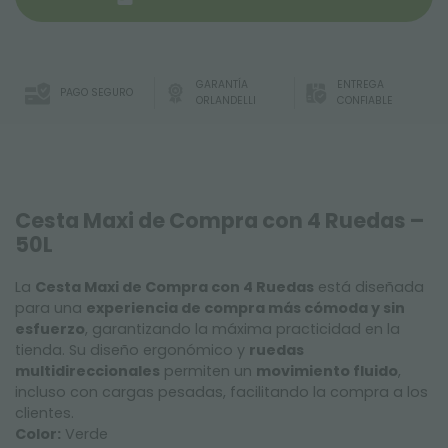
GARANTÍA
ENTREGA
PAGO SEGURO
ORLANDELLI
CONFIABLE
Cesta Maxi de Compra con 4 Ruedas –
50L
La
Cesta Maxi de Compra con 4 Ruedas
está diseñada
para una
experiencia de compra más cómoda y sin
esfuerzo
, garantizando la máxima practicidad en la
tienda. Su diseño ergonómico y
ruedas
multidireccionales
permiten un
movimiento fluido
,
incluso con cargas pesadas, facilitando la compra a los
clientes.
Color:
Verde