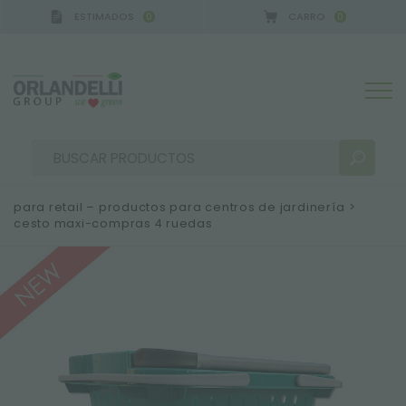
ESTIMADOS
CARRO
0
0
A GERMANY - SPONSOR
-
del 16/08/2026 al 22/08/
para retail – productos para centros de jardinería
>
cesto maxi-compras 4 ruedas
RESULTADOS DE LA BÚSQUEDA:
Ordenar por:
MÁS RESULTADOS PARA USTED: