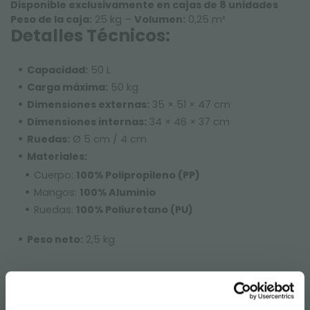
Disponible exclusivamente en cajas de 8 unidades
Peso de la caja:
25 kg –
Volumen:
0,25 m³
Detalles Técnicos:
Capacidad:
50 L
Carga máxima:
50 kg
Dimensiones externas:
35 × 51 × 47 cm
Dimensiones internas:
34 × 46 × 37 cm
Ruedas:
Ø 5 cm / 4 cm
Materiales:
Cuerpo:
100% Polipropileno (PP)
Mangos:
100% Aluminio
Ruedas:
100% Poliuretano (PU)
Peso neto:
2,5 kg