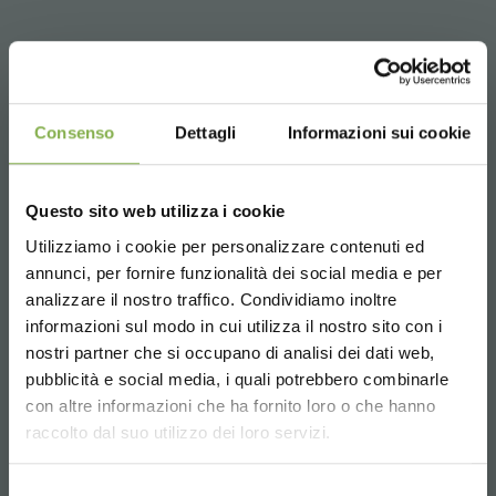
Comment choisir la bonne hauteur
pour votre tables
Consenso
Dettagli
Informazioni sui cookie
La bonne hauteur de l'embout dépend du type de plante
que vous avez l'intention d'exposer à l'intérieur de
Questo sito web utilizza i cookie
l'embout lui-même.
Utilizziamo i cookie per personalizzare contenuti ed
Plantes hautes :
pour exposer des plantes hautes
annunci, per fornire funzionalità dei social media e per
comme le Kentia, le Dracaena Lemon Lime ou le Strelitzia
TÉLÉCHARGER LA
analizzare il nostro traffico. Condividiamo inoltre
Nicolai, le capuchon haut de gamme de 350 mm est
informazioni sul modo in cui utilizza il nostro sito con i
idéal.
nostri partner che si occupano di analisi dei dati web,
FICHE TECHNIQUE
Plantes basses :
pour exposer des plantes basses
pubblicità e social media, i quali potrebbero combinarle
comme les poinsettias ou les violettes africaines, le
Choose the country you are in and your
capuchon haut de gamme de 550 mm est idéal.
con altre informazioni che ha fornito loro o che hanno
language for a better browsing experience
raccolto dal suo utilizzo dei loro servizi.
Connectez-vous ou
UNITED STATES
Selezione