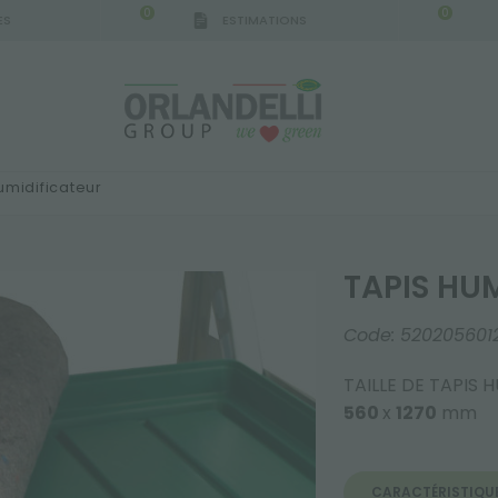
0
0
ES
ESTIMATIONS
umidificateur
TAPIS HU
Code:
520205601
TAILLE DE TAPIS 
560
x
1270
mm
CARACTÉRISTIQU