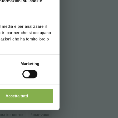
Informazioni sui cookie
d your language
erience
l media e per analizzare il
 pour
nostri partner che si occupano
azioni che ha fornito loro o
Marketing
elli.it
Accetta tutti
our les serres
Sous-vase