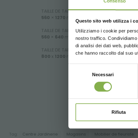
Consenso
TAILLE DE TAPIS pour
Chariot DC
:
560
×
1270
mm
Questo sito web utilizza i c
TAILLE DE TAPIS pour
Demi-chariot DC
:
Utilizziamo i cookie per perso
560
×
640
mm
Conn
nostro traffico. Condividiamo 
di analisi dei dati web, pubbl
TAILLE DE TAPIS pour
Europalette
:
che hanno raccolto dal suo uti
800
x
1200
mm
Selezione
Necessari
del
consenso
Une sé
Rifiuta
Tag:
Centre Jardinerie
Magasins
Mobilier de fleuriste