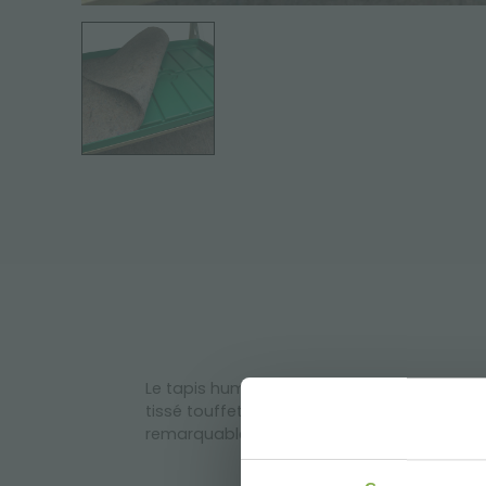
Le tapis humidificateur pour vasque est un
tissé touffeté et thermofixé en polypropylè
remarquables capacités de drainage que lu