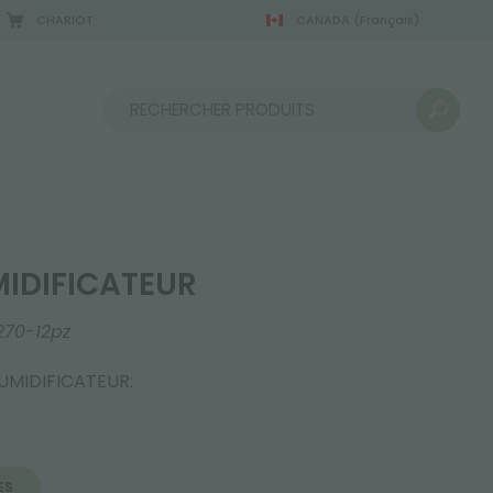
CHARIOT
CANADA
(Français)
Trier par :
MIDIFICATEUR
270-12pz
HUMIDIFICATEUR:
ES