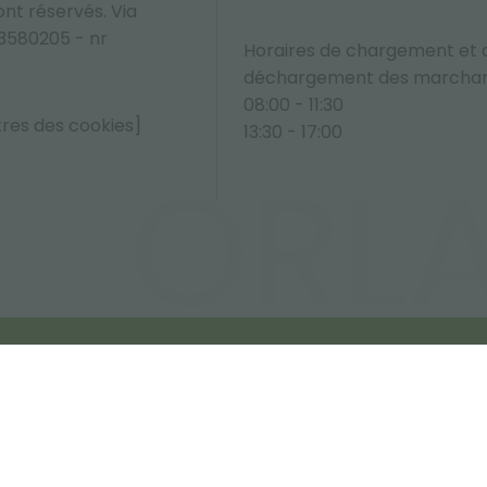
sont réservés. Via
33580205 - nr
Horaires de chargement et 
déchargement des marchan
08:00 - 11:30
tres des cookies]
13:30 - 17:00