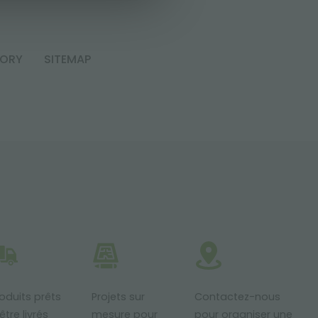
TORY
SITEMAP
oduits prêts
Projets sur
Contactez-nous
être livrés
mesure pour
pour organiser une