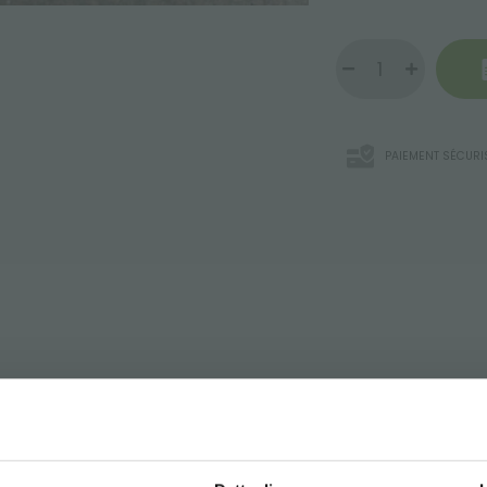
PAIEMENT SÉCURI
 accessoire nécessaire pour le correct traitement des plants
ne de 300 gr/m2. LE Géotextile est un produit spécifique pour l
i permettent d’absorber et retenir pour long temps le liqui
TÉLÉCHARGER LA FICH