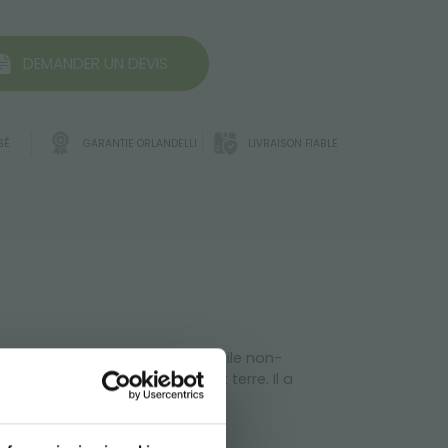
DEMANDER UN DEVIS
SÉ
GARANTIE ORLANDELLI
LIVRAISON FIABLE
. Obtenu de couches de Géotextile non-
’emploi à contact avec eau et terre. Il a
de absorbé.
E