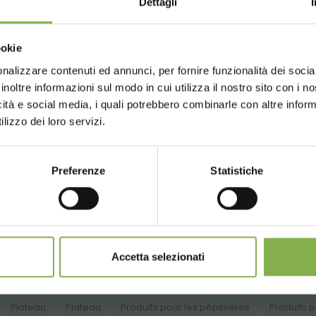
Dettagli
TECHNIQUE
Choose the country you are in an
ookie
for a better browsing exp
nalizzare contenuti ed annunci, per fornire funzionalità dei socia
ectez-vous ou inscrivez-vous
inoltre informazioni sul modo in cui utilizza il nostro sito con i 
icità e social media, i quali potrebbero combinarle con altre inform
UNITED STATES
ENGLISH
télécharger la fiche technique
lizzo dei loro servizi.
SE CONNECTER
Preferenze
Statistiche
CONTINUE
S'INSCRIRE MAINTENANT
PRODUITS CONNEXES
lection des meilleurs produits en vente sur orland
Accetta selezionati
Plateau
Plateau
Produits pour les pépinières
Produits p