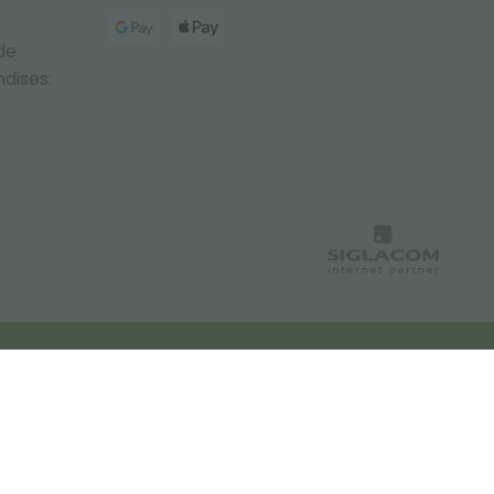
de
dises: