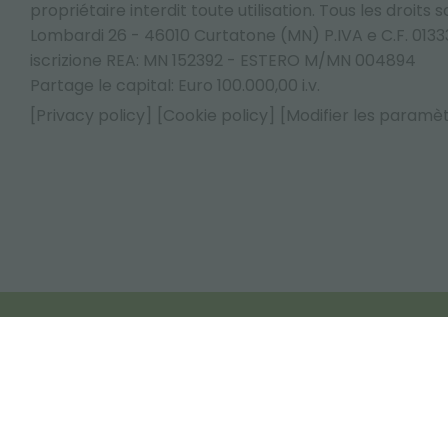
propriétaire interdit toute utilisation. Tous les droits 
Lombardi 26 - 46010 Curtatone (MN) P.IVA e C.F. 013
iscrizione REA: MN 152392 - ESTERO M/MN 004894
Partage le capital: Euro 100.000,00 i.v.
[Privacy policy]
[Cookie policy]
[Modifier les paramè