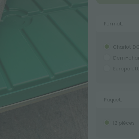
Format:
Chariot D
Demi-char
Europalet
Paquet:
12 pièces