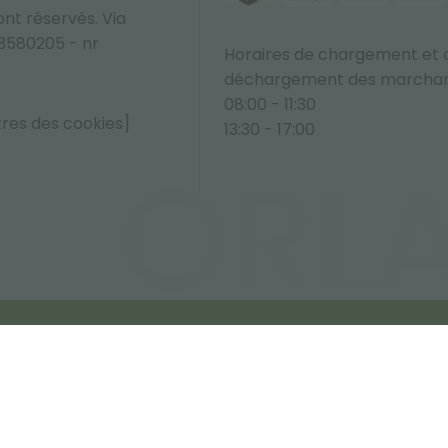
sont réservés. Via
33580205 - nr
Horaires de chargement et 
déchargement des marchan
08:00 - 11:30
tres des cookies]
13:30 - 17:00