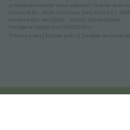
propriétaire interdit toute utilisation. Tous les droits 
Lombardi 26 - 46010 Curtatone (MN) P.IVA e C.F. 013
iscrizione REA: MN 152392 - ESTERO M/MN 004894
Partage le capital: Euro 100.000,00 i.v.
[Privacy policy]
[Cookie policy]
[Modifier les paramè