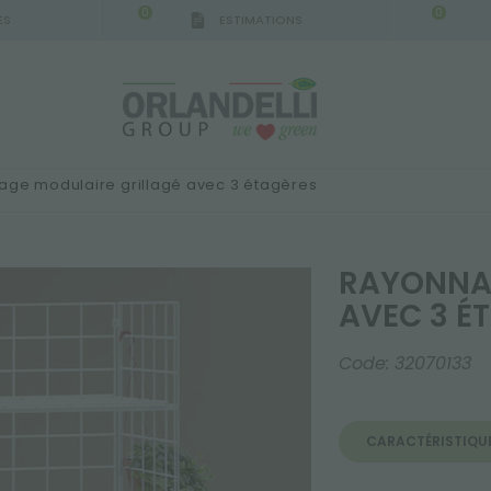
0
0
ES
ESTIMATIONS
IGCA GERMANY - SPONSOR
-
de 16/08/2026 à 2
age modulaire grillagé avec 3 étagères
RAYONNAG
AVEC 3 É
Code:
32070133
CARACTÉRISTIQU