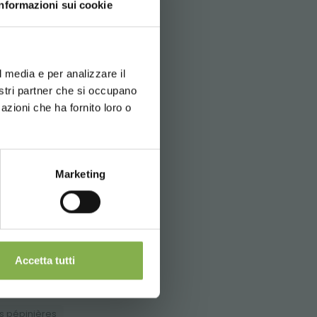
Informazioni sui cookie
d your language
erience
l media e per analizzare il
e point de vente.
 pour
nostri partner che si occupano
azioni che ha fornito loro o
les.
Marketing
elli.it
Accetta tutti
es pépinières