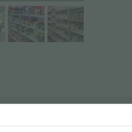
TÉLÉCHARGER LA FICH
agères réglables. On peut lever ou baisser sans vis. Modulable