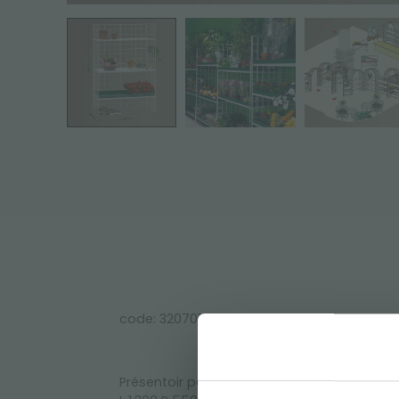
code: 32070133
Présentoir pour plantes verni blanc avec ét