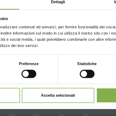
Dettagli
TECHNIQUE
Choose the country you are in an
ookie
for a better browsing exp
nalizzare contenuti ed annunci, per fornire funzionalità dei socia
soires permet de créer le spécifique ameublement pour votr
ectez-vous ou inscrivez-vous
ste gamme de produits.
inoltre informazioni sul modo in cui utilizza il nostro sito con i 
n touche de modernité et fonctionnalité.
icità e social media, i quali potrebbero combinarle con altre inform
UNITED STATES
ENGLISH
télécharger la fiche technique
 de ameublir tout type de environnement avec coûts abordab
lizzo dei loro servizi.
SE CONNECTER
Preferenze
Statistiche
CONTINUE
S'INSCRIRE MAINTENANT
PRODUITS CONNEXES
lection des meilleurs produits en vente sur orland
Accetta selezionati
inerie
Magasins
Modulable
Modulaire
Produits pour l