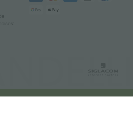
de
dises: