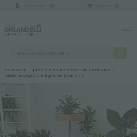
ESTIMATIONS
CHARIOT
0
0
 GERMANY - SPONSOR
-
de 16/08/2026 à 22/08/2
pour retail – produits pour centres de jardinage
>
table hexagonale ligne en bois amor
RÉSULTATS DE RECHERCHE:
Trier par :
PLUS DE RÉSULTATS POUR VOUS: