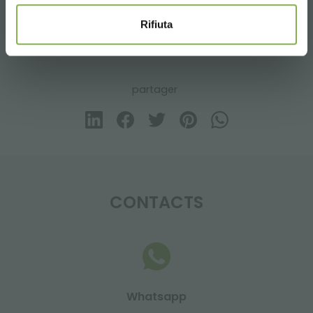
Meubles
Mobilier de fleuriste
Modulable
Rifiuta
...
Modulaire
partager
CONTACTS
Whatsapp