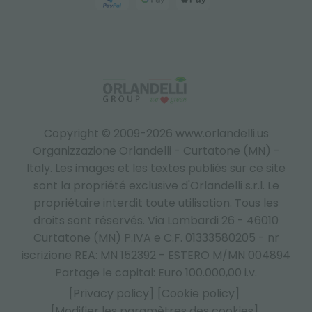
Copyright © 2009-2026 www.orlandelli.us
Organizzazione Orlandelli - Curtatone (MN) -
Italy.
Les images et les textes publiés sur ce site
sont la propriété exclusive d'Orlandelli s.r.l. Le
propriétaire interdit toute utilisation. Tous les
droits sont réservés. Via Lombardi 26 - 46010
Curtatone (MN) P.IVA e C.F. 01333580205 - nr
iscrizione REA: MN 152392 - ESTERO M/MN 004894
Partage le capital: Euro 100.000,00 i.v.
[Privacy policy]
[Cookie policy]
[Modifier les paramètres des cookies]