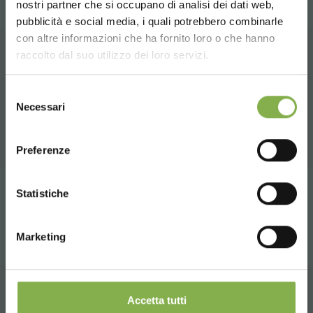
nostri partner che si occupano di analisi dei dati web,
FICHE TECHNIQUE
pubblicità e social media, i quali potrebbero combinarle
Choose the country you are in and your
con altre informazioni che ha fornito loro o che hanno
language for a better browsing experience
raccolto dal suo utilizzo dei loro servizi.
Connectez-vous ou
PRODUITS CONNEXES
UNITED STATES
inscrivez-vous pour
Selezione
Une sélection des meilleurs produits en vente
Necessari
del
télécharger la fiche
sur orlandelli.it
consenso
ENGLISH
technique
Preferenze
CONTINUE
Statistiche
SE CONNECTER
partager
S'INSCRIRE MAINTENANT
Marketing
Accetta tutti
CONTACTS