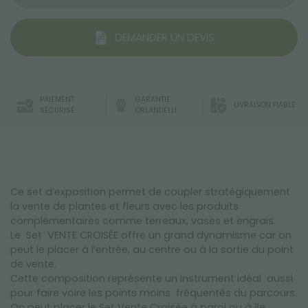
DEMANDER UN DEVIS
PAIEMENT
GARANTIE
LIVRAISON FIABLE
SÉCURISÉ
ORLANDELLI
Ce set d’exposition permet de coupler stratégiquement
la vente de plantes et fleurs avec les produits
complémentaires comme terreaux, vases et engrais.
Le Set VENTE CROISÉE offre un grand dynamisme car on
peut le placer à l’entrée, au centre ou à la sortie du point
de vente.
Cette composition représente un instrument idéal aussi
pour faire voire les points moins fréquentés du parcours.
On peut placer le Set Vente Croisée à paroi ou à île.