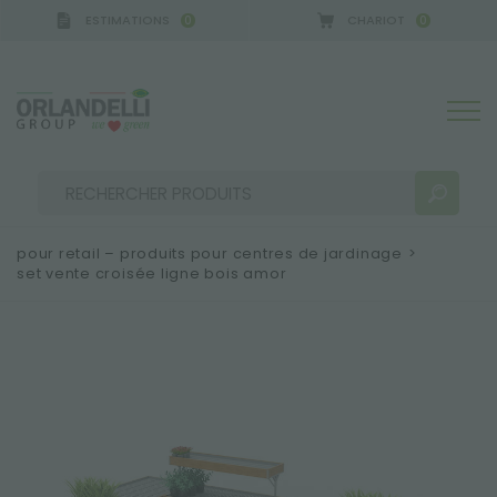
ESTIMATIONS
CHARIOT
0
0
pour retail – produits pour centres de jardinage
>
set vente croisée ligne bois amor
RÉSULTATS DE RECHERCHE:
Trier par :
PLUS DE RÉSULTATS POUR VOUS: