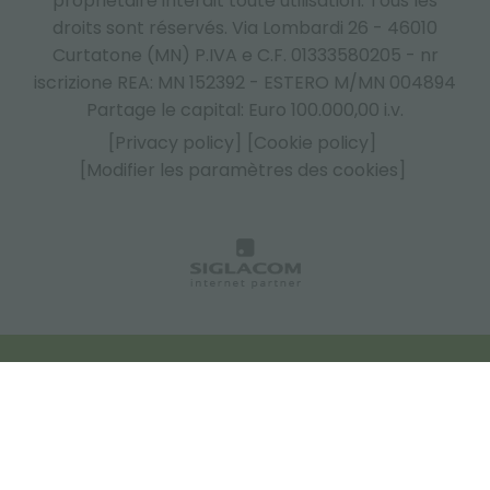
propriétaire interdit toute utilisation. Tous les
droits sont réservés. Via Lombardi 26 - 46010
Curtatone (MN) P.IVA e C.F. 01333580205 - nr
iscrizione REA: MN 152392 - ESTERO M/MN 004894
Partage le capital: Euro 100.000,00 i.v.
[Privacy policy]
[Cookie policy]
[Modifier les paramètres des cookies]