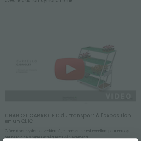
avec le plus fort dymanamisme
CHARIOT CABRIOLET: du transport à l'exposition
en un CLIC
Grâce à son system ouvert/fermé, ce présentoir est excellant pour ceux qui
ont besoin de simples et fréquents déplacements.