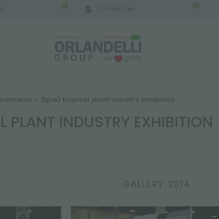
0
0
ES
ESTIMATIONS
vènements
>
(tpie) tropical plant industry exhibition
AL PLANT INDUSTRY EXHIBITION
GALLERY 2014