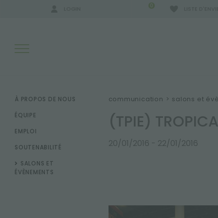
0
LOGIN
LISTE D'ENVI
RÉSULTATS DE RECHERCHE:
communication
>
salons et é
À PROPOS DE NOUS
(TPIE) TROPIC
ÉQUIPE
EMPLOI
PLUS DE RÉSULTATS POUR VOUS:
20/01/2016 - 22/01/2016
SOUTENABILITÉ
SALONS ET
ÉVÈNEMENTS