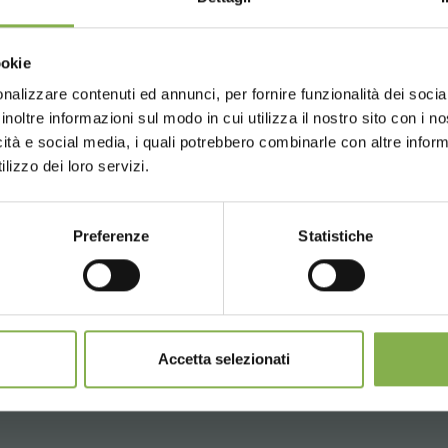
Choose the country you are in an
ookie
for a better browsing exp
nalizzare contenuti ed annunci, per fornire funzionalità dei socia
inoltre informazioni sul modo in cui utilizza il nostro sito con i 
icità e social media, i quali potrebbero combinarle con altre inform
UNITED STATES
ENGLISH
lizzo dei loro servizi.
Preferenze
Statistiche
CONTINUE
Accetta selezionati