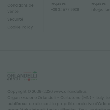
requises
requises
Conditions de
+39 3457719939
info@orland
vente
Sécurité
Cookie Policy
Copyright © 2009-2026 www.orlandelli.us
Organizzazione Orlandelli - Curtatone (MN) - Italy.
Le
publiés sur ce site sont la propriété exclusive d'Orlandel
propriétaire interdit toute utilisation. Tous les droits 