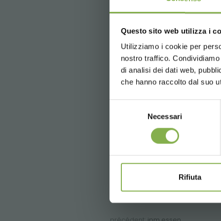
Questo sito web utilizza i c
Utilizziamo i cookie per perso
nostro traffico. Condividiamo 
di analisi dei dati web, pubbl
che hanno raccolto dal suo uti
Selezione
Necessari
del
consenso
Rifiuta
précédent:
ipm essen