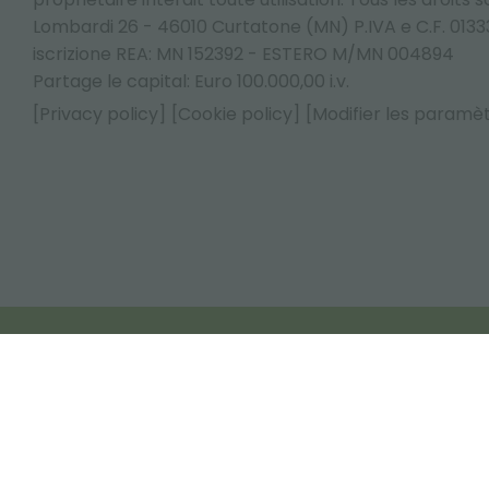
Lombardi 26 - 46010 Curtatone (MN) P.IVA e C.F. 013
iscrizione REA: MN 152392 - ESTERO M/MN 004894
Partage le capital: Euro 100.000,00 i.v.
[Privacy policy]
[Cookie policy]
[Modifier les paramè