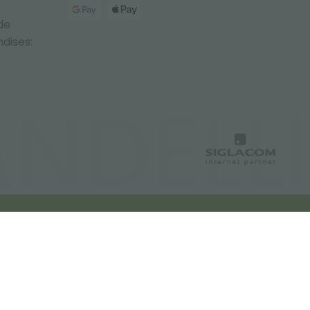
de
dises: