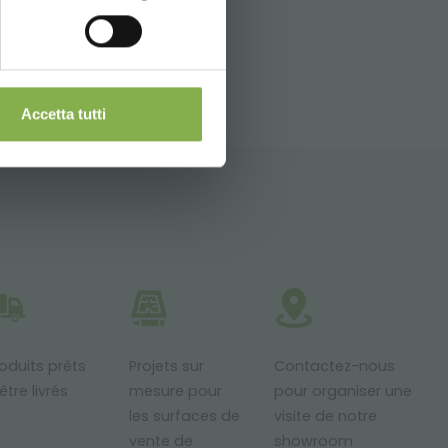
TORY
SITEMAP
Accetta tutti
oduits prêts
Projets sur
Contactez-nous
être livrés
mesure pour
pour organiser une
les surfaces de
visite de notre
vente de
showroom