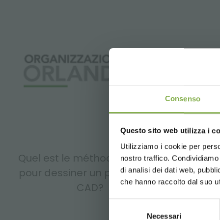
Consenso
Questo sito web utilizza i c
Utilizziamo i cookie per perso
Quel est le méthode meilleur
nostro traffico. Condividiamo 
di analisi dei dati web, pubbl
pour dessiner un planimétrie
che hanno raccolto dal suo uti
CAD?
Selezione
Necessari
del