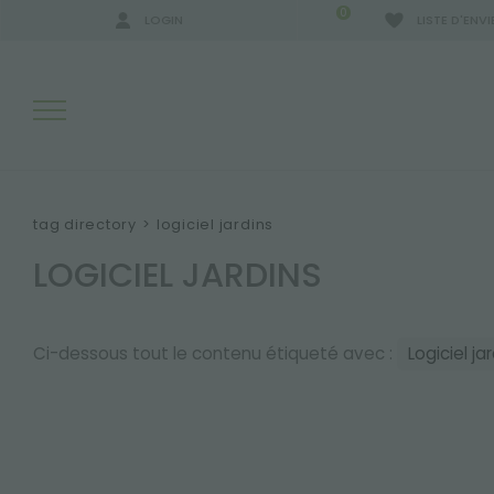
0
LOGIN
LISTE D'ENVI
RÉSULTATS DE RECHERCHE:
tag directory
>
logiciel jardins
LOGICIEL JARDINS
PLUS DE RÉSULTATS POUR VOUS:
Ci-dessous tout le contenu étiqueté avec :
Logiciel ja