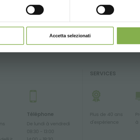
IRE
RECHERCHES LES PLUS FRÉQUENTES
TAG DIREC
partager
Accetta selezionati
SERVICES
Téléphone
Plus de 40 ans
Pr
d'expérience
à 
ons
De lundi à vendredi
08:30 - 13:00
elli.it
14:00 - 18:30