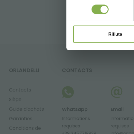
consenso
FAQ
GLOSSA
Rifiuta
ORLANDELLI
CONTACTS
Contacts
Siège
Guide d'achats
Whatsapp
Email
Garanties
Informations
Informati
requises
requises
Conditions de
+39 3457719939
info@orland