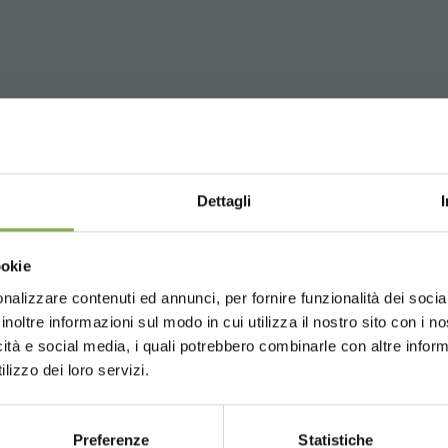
Dettagli
Choose the country you are in an
ookie
for a better browsing exp
nalizzare contenuti ed annunci, per fornire funzionalità dei socia
inoltre informazioni sul modo in cui utilizza il nostro sito con i 
icità e social media, i quali potrebbero combinarle con altre inform
UNITED STATES
ENGLISH
lizzo dei loro servizi.
Preferenze
Statistiche
CONTINUE