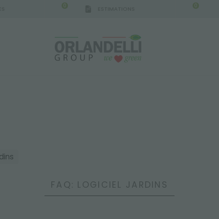
0
0
ES
ESTIMATIONS
rdins
FAQ: LOGICIEL JARDINS