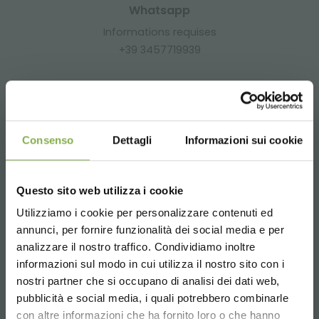
Whatsapp
Informations requises
+39 3457719939
Consenso
Dettagli
Informazioni sui cookie
Email
Informations requises
info@orlandelli.it
Questo sito web utilizza i cookie
Utilizziamo i cookie per personalizzare contenuti ed
annunci, per fornire funzionalità dei social media e per
analizzare il nostro traffico. Condividiamo inoltre
informazioni sul modo in cui utilizza il nostro sito con i
nostri partner che si occupano di analisi dei dati web,
Téléphone
pubblicità e social media, i quali potrebbero combinarle
Choose the country you are in and your
De lundi à vendredi
con altre informazioni che ha fornito loro o che hanno