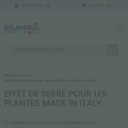
ESTIMATIONS
CHARIOT
0
0
tag directory
>
effet de serre pour les plantes made in italy
RÉSULTATS DE RECHERCHE:
Trier par :
EFFET DE SERRE POUR LES
PLANTES MADE IN ITALY
PLUS DE RÉSULTATS POUR VOUS:
Ci-dessous tout le contenu étiqueté avec :