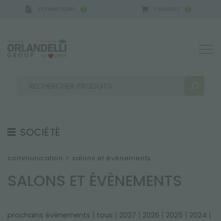
ESTIMATIONS
CHARIOT
0
0
SOCIÉTÉ
RÉSULTATS DE RECHERCHE:
Trier par :
À PROPOS DE NOUS
communication
>
salons et évènements
ÉQUIPE
SALONS ET ÉVÈNEMENTS
EMPLOI
SOUTENABILITÉ
PLUS DE RÉSULTATS POUR VOUS:
|
|
|
|
|
|
prochains événements
tous
2027
2026
2025
2024