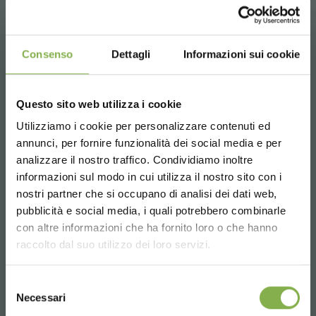
Consenso
Dettagli
Informazioni sui cookie
Questo sito web utilizza i cookie
Utilizziamo i cookie per personalizzare contenuti ed
annunci, per fornire funzionalità dei social media e per
analizzare il nostro traffico. Condividiamo inoltre
informazioni sul modo in cui utilizza il nostro sito con i
nostri partner che si occupano di analisi dei dati web,
pubblicità e social media, i quali potrebbero combinarle
Choose the country you are in and your
con altre informazioni che ha fornito loro o che hanno
EIMA 2018
language for a better browsing experience
raccolto dal suo utilizzo dei loro servizi.
07/11/2018
- 11/11/2018
UNITED STATES
Selezione
Necessari
del