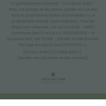
Organizzazione Orlandelli - Curtatone (MN) -
Italy.
Les images et les textes publiés sur ce site
sont la propriété exclusive d'Orlandelli s.r.l. Le
propriétaire interdit toute utilisation. Tous les
droits sont réservés. Via Lombardi 26 - 46010
Curtatone (MN) P.IVA e C.F. 01333580205 - nr
iscrizione REA: MN 152392 - ESTERO M/MN 004894
Partage le capital: Euro 100.000,00 i.v.
[Privacy policy]
[Cookie policy]
[Modifier les paramètres des cookies]