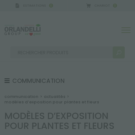
ESTIMATIONS
CHARIOT
0
0
A GERMANY - SPONSOR
-
de 16/08/2026 à 22/08/2
COMMUNICATION
RÉSULTATS DE RECHERCHE:
Trier par :
TÉMOIGNAGE
communication
>
actualités
>
modèles d’exposition pour plantes et fleurs
ACTUALITÉS
MODÈLES D’EXPOSITION
VIDÉO
POUR PLANTES ET FLEURS
CATALOGUES
PLUS DE RÉSULTATS POUR VOUS: