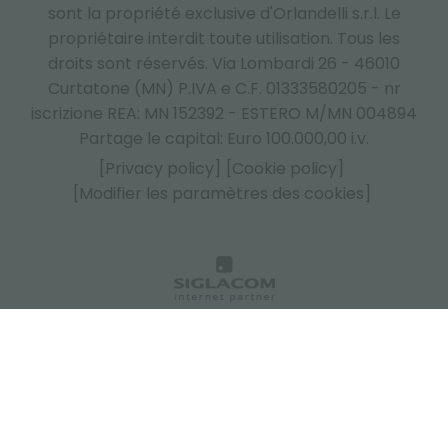
sont la propriété exclusive d'Orlandelli s.r.l. Le
propriétaire interdit toute utilisation. Tous les
droits sont réservés. Via Lombardi 26 - 46010
Curtatone (MN) P.IVA e C.F. 01333580205 - nr
iscrizione REA: MN 152392 - ESTERO M/MN 004894
Partage le capital: Euro 100.000,00 i.v.
[Privacy policy]
[Cookie policy]
[Modifier les paramètres des cookies]