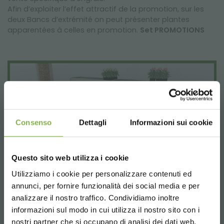
Afin d’exploiter l’effet attractif de la promotion, sur les
deux Bancs d’extrémité on peut présenter plantes
apparentées à celles en promotion.
Set PROMOTIONS
Consenso
Dettagli
Informazioni sui cookie
Questo sito web utilizza i cookie
Utilizziamo i cookie per personalizzare contenuti ed
annunci, per fornire funzionalità dei social media e per
analizzare il nostro traffico. Condividiamo inoltre
informazioni sul modo in cui utilizza il nostro sito con i
Ce set d’exposition permet de coupler stratégiquement
nostri partner che si occupano di analisi dei dati web,