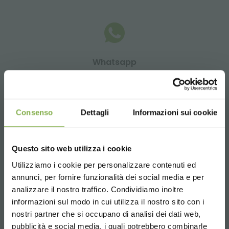
Whatsapp
Informations requises
+39 3457719939
Consenso
Dettagli
Informazioni sui cookie
Questo sito web utilizza i cookie
Email
Utilizziamo i cookie per personalizzare contenuti ed
Informations requises
annunci, per fornire funzionalità dei social media e per
analizzare il nostro traffico. Condividiamo inoltre
info@orlandelli.it
informazioni sul modo in cui utilizza il nostro sito con i
nostri partner che si occupano di analisi dei dati web,
pubblicità e social media, i quali potrebbero combinarle