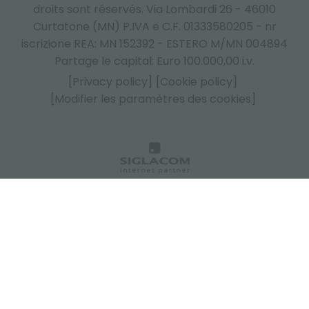
droits sont réservés. Via Lombardi 26 - 46010
Curtatone (MN) P.IVA e C.F. 01333580205 - nr
iscrizione REA: MN 152392 - ESTERO M/MN 004894
Partage le capital: Euro 100.000,00 i.v.
[Privacy policy]
[Cookie policy]
[Modifier les paramètres des cookies]