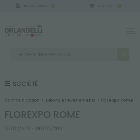
ESTIMATIONS
CHARIOT
0
0
GCA GERMANY - SPONSOR
-
de 16/08/2026 à 22/0
SOCIÉTÉ
RÉSULTATS DE RECHERCHE:
Trier par :
À PROPOS DE NOUS
communication
>
salons et évènements
>
florexpo rome
ÉQUIPE
FLOREXPO ROME
EMPLOI
03/02/2011 - 06/02/2011
SOUTENABILITÉ
PLUS DE RÉSULTATS POUR VOUS: