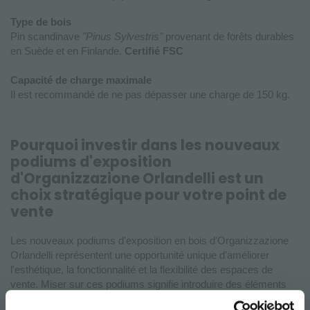
Type de bois
Pin scandinave
"Pinus Sylvestris"
provenant de forêts durables
en Suède et en Finlande.
Certifié FSC
Capacité de charge maximale
Il est recommandé de ne pas dépasser une charge de 150 kg.
Pourquoi investir dans les nouveaux
podiums d'exposition
d'Organizzazione Orlandelli est un
choix stratégique pour votre point de
vente
Les nouveaux podiums d'exposition en bois d'Organizzazione
Orlandelli représentent une opportunité unique d'améliorer
l'esthétique, la fonctionnalité et la flexibilité des espaces de
vente. Miser sur ces podiums signifie introduire des éléments
d'ameublement qui, en plus de valoriser les produits, facilitent