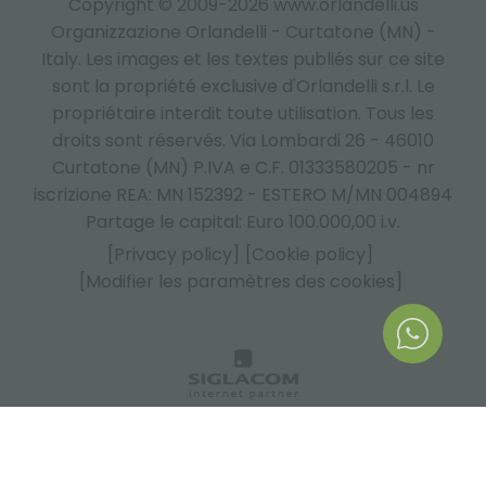
Copyright © 2009-2026 www.orlandelli.us
Organizzazione Orlandelli - Curtatone (MN) -
Italy.
Les images et les textes publiés sur ce site
sont la propriété exclusive d'Orlandelli s.r.l. Le
propriétaire interdit toute utilisation. Tous les
droits sont réservés. Via Lombardi 26 - 46010
Curtatone (MN) P.IVA e C.F. 01333580205 - nr
iscrizione REA: MN 152392 - ESTERO M/MN 004894
Partage le capital: Euro 100.000,00 i.v.
[Privacy policy]
[Cookie policy]
[Modifier les paramètres des cookies]