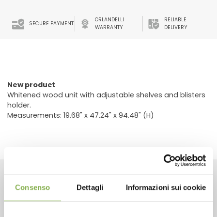
ORLANDELLI
RELIABLE
SECURE PAYMENT
WARRANTY
DELIVERY
New product
Whitened wood unit with adjustable shelves and blisters
holder.
Measurements: 19.68" x 47.24" x 94.48" (H)
Consenso
Dettagli
Informazioni sui cookie
RELATED PRODUCTS