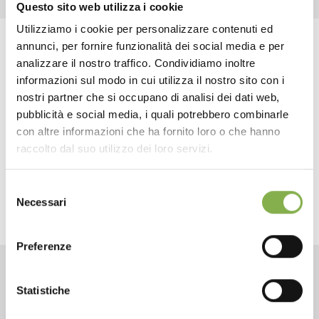
Questo sito web utilizza i cookie
Utilizziamo i cookie per personalizzare contenuti ed
annunci, per fornire funzionalità dei social media e per
DOWNLOAD
Tag:
Accessories
Accessories for florists
Design
analizzare il nostro traffico. Condividiamo inoltre
Fixtures for Flowers and Plants
Florist equipment
informazioni sul modo in cui utilizza il nostro sito con i
TECHNICAL DATA
nostri partner che si occupano di analisi dei dati web,
Florist furniture
flower shop accessories
Furnishings
pubblicità e social media, i quali potrebbero combinarle
...
Garden center
greenhouse accessories
con altre informazioni che ha fornito loro o che hanno
SHEET
raccolto dal suo utilizzo dei loro servizi.
share
Selezione
Log in or register to
Necessari
del
download the technical
consenso
data sheet
Preferenze
CONTACTS
Statistiche
LOG IN