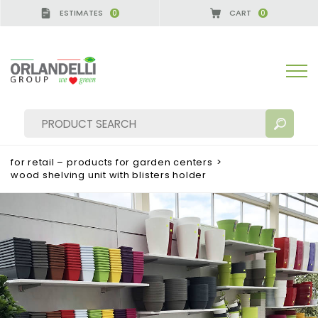
ESTIMATES
CART
0
0
A GERMANY - SPONSOR
-
from 08/16/2026 to 08/
for retail – products for garden centers
>
wood shelving unit with blisters holder
SEARCH RESULTS:
Sort by:
MORE RESULTS FOR YOU: