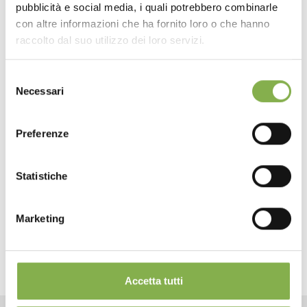
pubblicità e social media, i quali potrebbero combinarle
con altre informazioni che ha fornito loro o che hanno
raccolto dal suo utilizzo dei loro servizi.
Selezione
Necessari
del
consenso
Preferenze
Wood shelving unit with blisters holder
Statistiche
Marketing
share
Accetta tutti