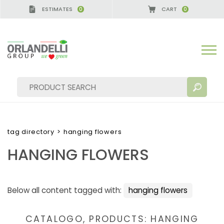
ESTIMATES
CART
0
0
A GERMANY - SPONSOR
-
from 08/16/2026 to 08/2
tag directory
>
hanging flowers
HANGING FLOWERS
SEARCH RESULTS:
Sort by:
Below all content tagged with:
hanging flowers
MORE RESULTS FOR YOU:
CATALOGO, PRODUCTS: HANGING