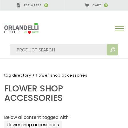
ESTIMATES
CART
0
0
 GERMANY - SPONSOR
-
from 08/16/2026 to 08/22
tag directory
>
flower shop accessories
FLOWER SHOP
SEARCH RESULTS:
Sort by:
ACCESSORIES
Below all content tagged with:
MORE RESULTS FOR YOU:
flower shop accessories