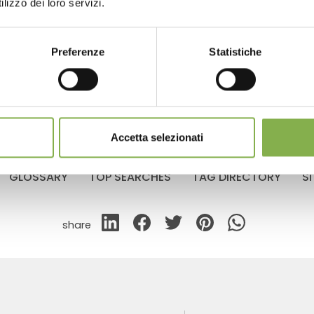
lizzo dei loro servizi.
Preferenze
Statistiche
page 2/2
«
1
2
»
show All
Accetta selezionati
GLOSSARY
TOP SEARCHES
TAG DIRECTORY
S
share