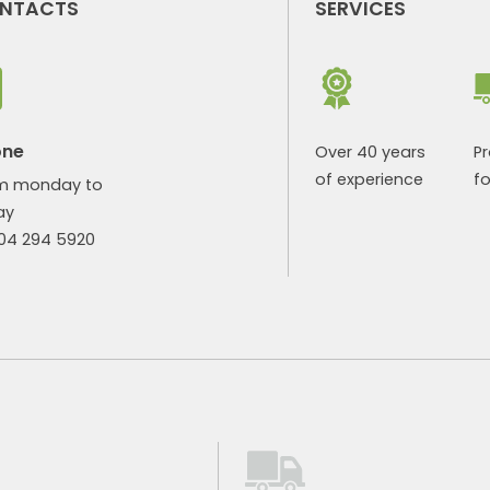
NTACTS
SERVICES
one
Over 40 years
P
of experience
fo
m monday to
ay
904 294 5920