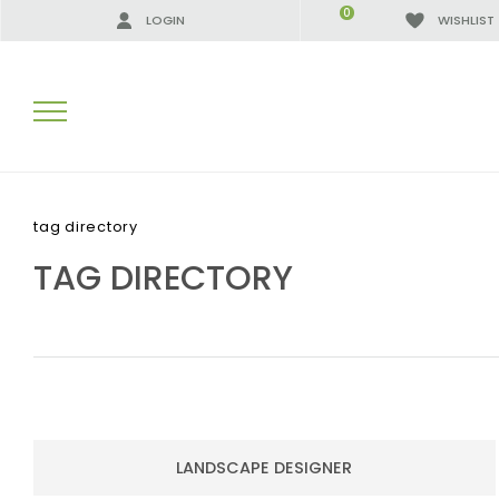
0
LOGIN
WISHLIST
SEARCH RESULTS:
tag directory
TAG DIRECTORY
MORE RESULTS FOR YOU:
LANDSCAPE DESIGNER