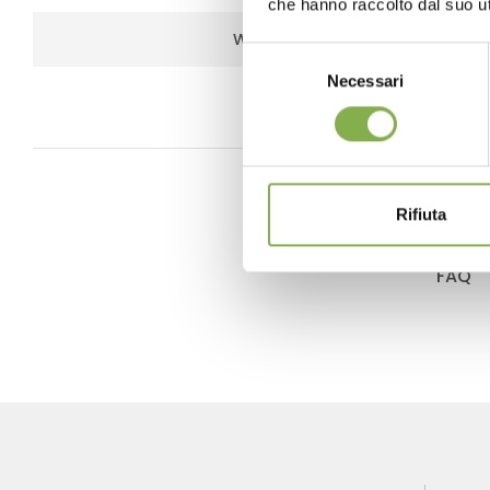
che hanno raccolto dal suo uti
WOOD
Selezione
Necessari
del
consenso
Rifiuta
FAQ