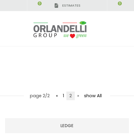
0
0
ESTIMATES
page 2/2
«
1
2
»
show All
LEDGE