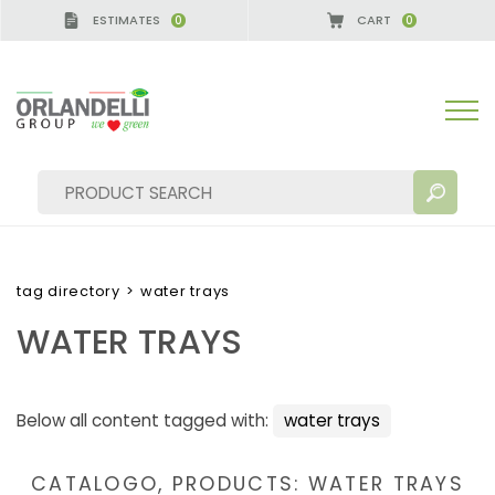
ESTIMATES
CART
0
0
A GERMANY - SPONSOR
-
from 08/16/2026 to 08/2
tag directory
>
water trays
WATER TRAYS
SEARCH RESULTS:
Sort by:
Below all content tagged with:
water trays
MORE RESULTS FOR YOU:
CATALOGO, PRODUCTS: WATER TRAYS