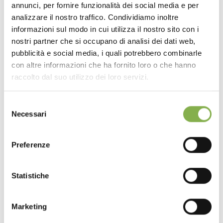
annunci, per fornire funzionalità dei social media e per
analizzare il nostro traffico. Condividiamo inoltre
informazioni sul modo in cui utilizza il nostro sito con i
nostri partner che si occupano di analisi dei dati web,
pubblicità e social media, i quali potrebbero combinarle
The new DC water tray
con altre informazioni che ha fornito loro o che hanno
raccolto dal suo utilizzo dei loro servizi.
Selezione
Necessari
del
consenso
Preferenze
Statistiche
Marketing