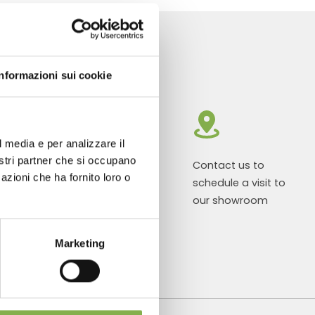
Informazioni sui cookie
l media e per analizzare il
nostri partner che si occupano
roducts ready
Customized
Contact us to
azioni che ha fornito loro o
r delivery
projects for
schedule a visit to
plant and
our showroom
flower sales
areas
Marketing