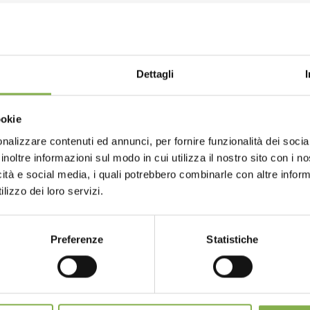
NTACTS
SERVICES
Dettagli
ookie
nalizzare contenuti ed annunci, per fornire funzionalità dei socia
inoltre informazioni sul modo in cui utilizza il nostro sito con i 
one
Over 40 years
P
icità e social media, i quali potrebbero combinarle con altre inform
of experience
fo
m monday to
lizzo dei loro servizi.
ay
904 294 5920
Preferenze
Statistiche