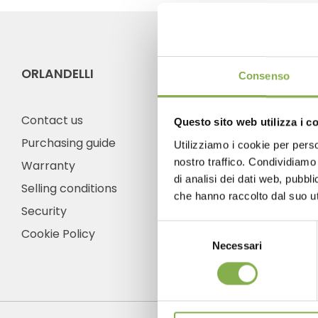
ORLANDELLI
CO
Consenso
Contact us
Questo sito web utilizza i c
Purchasing guide
Utilizziamo i cookie per perso
nostro traffico. Condividiamo 
Warranty
Ph
di analisi dei dati web, pubbl
Selling conditions
Fro
che hanno raccolto dal suo uti
frid
Security
+1 
Selezione
Cookie Policy
Necessari
del
consenso