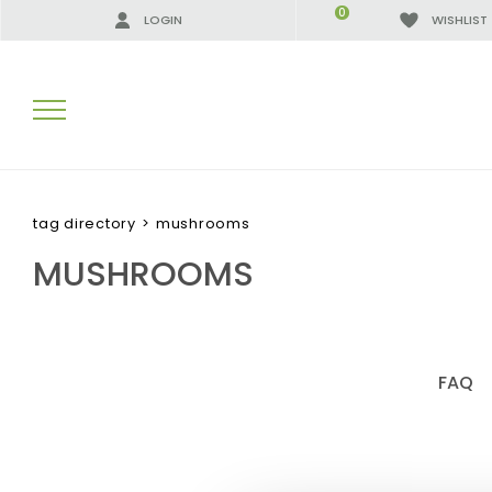
0
LOGIN
WISHLIST
SEARCH RESULTS:
tag directory
>
mushrooms
MUSHROOMS
MORE RESULTS FOR YOU:
FAQ