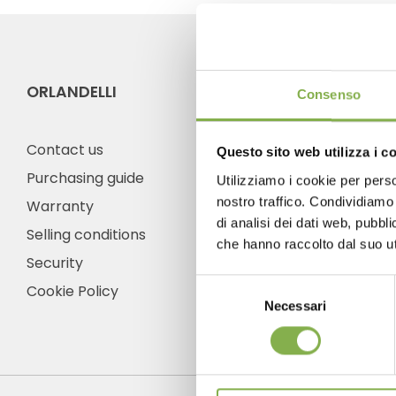
ORLANDELLI
CO
Consenso
Contact us
Questo sito web utilizza i c
Purchasing guide
Utilizziamo i cookie per perso
nostro traffico. Condividiamo 
Warranty
Ph
di analisi dei dati web, pubbl
Selling conditions
Fro
che hanno raccolto dal suo uti
frid
Security
+1 
Selezione
Cookie Policy
Necessari
del
consenso