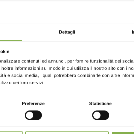
NTACTS
SERVICES
Dettagli
ookie
nalizzare contenuti ed annunci, per fornire funzionalità dei socia
inoltre informazioni sul modo in cui utilizza il nostro sito con i 
one
Over 40 years
P
icità e social media, i quali potrebbero combinarle con altre inform
of experience
fo
m monday to
lizzo dei loro servizi.
ay
904 294 5920
Preferenze
Statistiche