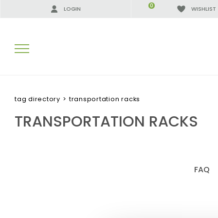
0
LOGIN
WISHLIST
SEARCH RESULTS:
tag directory
>
transportation racks
TRANSPORTATION RACKS
MORE RESULTS FOR YOU:
FAQ