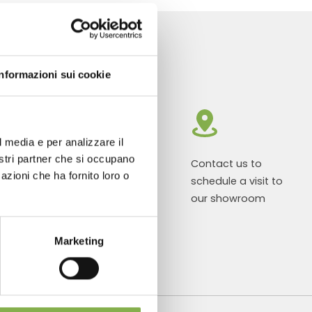
Informazioni sui cookie
l media e per analizzare il
nostri partner che si occupano
roducts ready
Customized
Contact us to
azioni che ha fornito loro o
r delivery
projects for
schedule a visit to
plant and
our showroom
flower sales
areas
Marketing