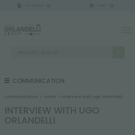
ESTIMATES
CART
0
0
COMMUNICATION
SEARCH RESULTS:
Sort by:
TESTIMONIAL
communication
>
video
>
interview with ugo orlandelli
NEWS
INTERVIEW WITH UGO
VIDEO
ORLANDELLI
CATALOGUES
MORE RESULTS FOR YOU: