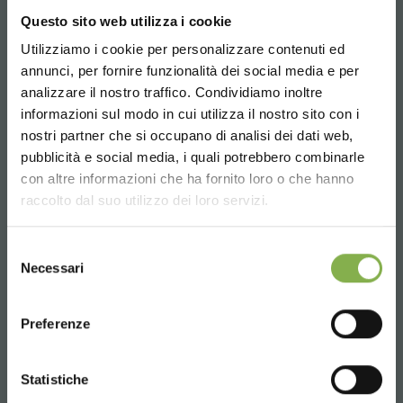
Questo sito web utilizza i cookie
Utilizziamo i cookie per personalizzare contenuti ed
Phone
annunci, per fornire funzionalità dei social media e per
From monday to friday
analizzare il nostro traffico. Condividiamo inoltre
+1 904 294 5920
informazioni sul modo in cui utilizza il nostro sito con i
nostri partner che si occupano di analisi dei dati web,
pubblicità e social media, i quali potrebbero combinarle
Choose the country you are in and your
con altre informazioni che ha fornito loro o che hanno
language for a better browsing experience
SERVICES
raccolto dal suo utilizzo dei loro servizi.
UNITED STATES
Selezione
Necessari
del
consenso
ENGLISH
Preferenze
Over 40 years of experience
CONTINUE
Statistiche