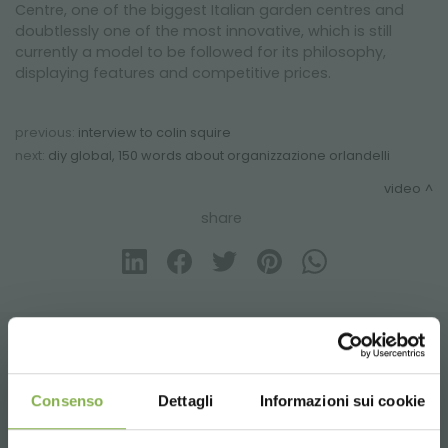
Centre, one of the biggest Italian garden centres and
doubtlessly one of the most innovative, which is still
currently a model to be followed for its philosophy,
displaying features and competitive prices.
previous:
interview to colin squire
next:
diy global, 150 words about organizzazione orlandelli
video
share
CONTACTS
Consenso
Dettagli
Informazioni sui cookie