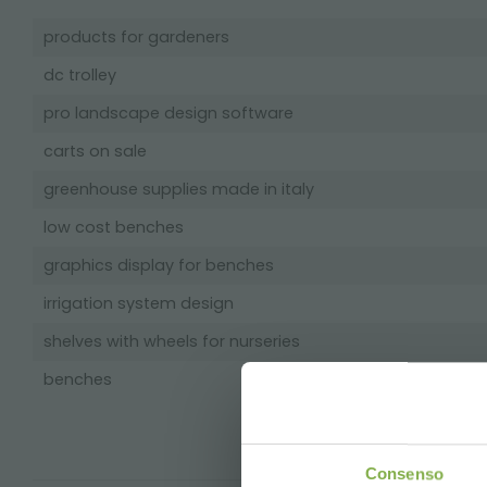
products for gardeners
dc trolley
pro landscape design software
carts on sale
greenhouse supplies made in italy
low cost benches
graphics display for benches
irrigation system design
shelves with wheels for nurseries
benches
Consenso