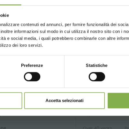
Choose the country you are in an
ookie
for a better browsing exp
nalizzare contenuti ed annunci, per fornire funzionalità dei socia
GLOSSARY
TOP SEARCHES
TAG DIRECTORY
S
inoltre informazioni sul modo in cui utilizza il nostro sito con i 
icità e social media, i quali potrebbero combinarle con altre inform
UNITED STATES
ENGLISH
lizzo dei loro servizi.
share
Preferenze
Statistiche
CONTINUE
NTACTS
SERVICES
Accetta selezionati
one
Over 40 years
P