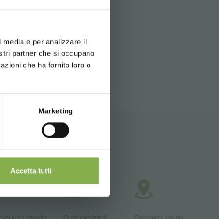
d your language
erience
l media e per analizzare il
ITEMAP
nostri partner che si occupano
azioni che ha fornito loro o
Marketing
Accetta tutti
roducts ready
Customized
Contact us to