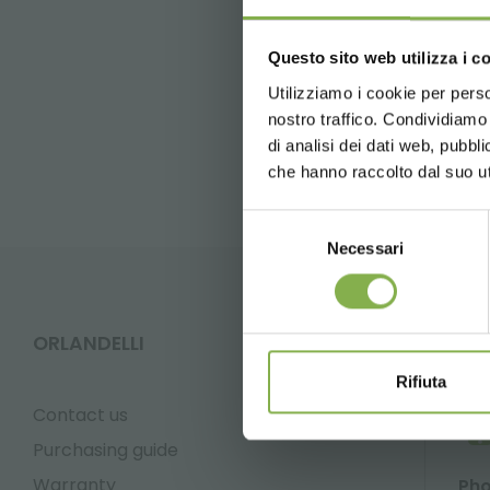
Questo sito web utilizza i c
Utilizziamo i cookie per perso
FAQ
nostro traffico. Condividiamo 
di analisi dei dati web, pubbl
che hanno raccolto dal suo uti
Selezione
Necessari
del
consenso
ORLANDELLI
CO
Rifiuta
Contact us
Purchasing guide
Warranty
Ph