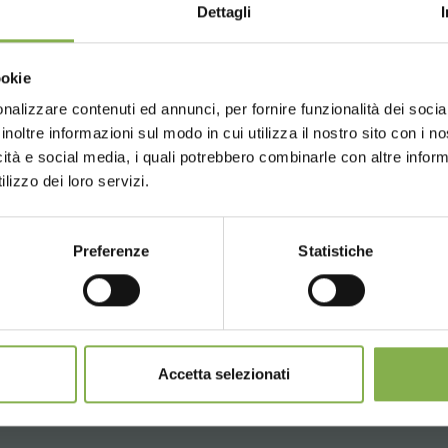
Dettagli
01/27/2026
- 01/30/2026
Choose the country you are in an
ookie
for a better browsing exp
nalizzare contenuti ed annunci, per fornire funzionalità dei socia
inoltre informazioni sul modo in cui utilizza il nostro sito con i 
icità e social media, i quali potrebbero combinarle con altre inform
UNITED STATES
ENGLISH
lizzo dei loro servizi.
Preferenze
Statistiche
CONTINUE
MYPLANT & GARDEN MIDDLE EAST - 
F09
Accetta selezionati
11/15/2025
- 11/17/2025