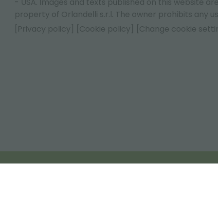
- USA.
Images and texts published on this website are
property of Orlandelli s.r.l. The owner prohibits any us
[Privacy policy]
[Cookie policy]
[Change cookie setti