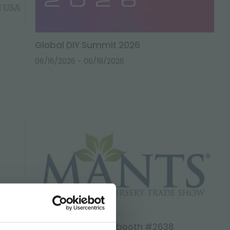
Global DIY Summit 2026
06/16/2026
- 06/18/2026
Mants Baltimore - booth #2638