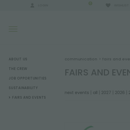
0
LOGIN
WISHLIST
SEARCH RESULTS:
communication
>
fairs and eve
ABOUT US
FAIRS AND EVE
THE CREW
JOB OPPORTUNITIES
MORE RESULTS FOR YOU:
SUSTAINABILITY
|
|
|
|
next events
all
2027
2026
FAIRS AND EVENTS