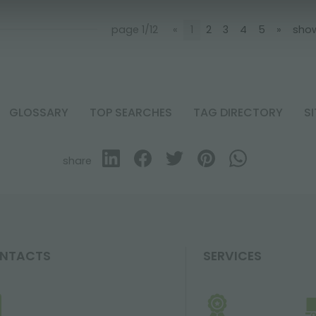
page 1/12
«
1
2
3
4
5
»
show
GLOSSARY
TOP SEARCHES
TAG DIRECTORY
S
share
NTACTS
SERVICES