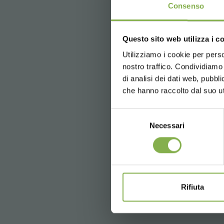
PAD12E10
Consenso
02/18/2026
- 02/20/2026
Questo sito web utilizza i c
Utilizziamo i cookie per perso
nostro traffico. Condividiamo 
di analisi dei dati web, pubbl
che hanno raccolto dal suo uti
Selezione
Necessari
del
consenso
Frutech - stand 103
Rifiuta
11/27/2025
- 11/29/2025