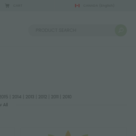
CART
CANADA
(English)
Sort by:
|
|
|
|
|
2015
2014
2013
2012
2011
2010
 All