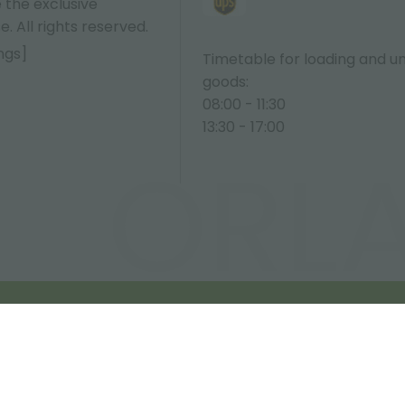
 the exclusive
e. All rights reserved.
ngs]
Timetable for loading and u
goods:
08:00 - 11:30
13:30 - 17:00