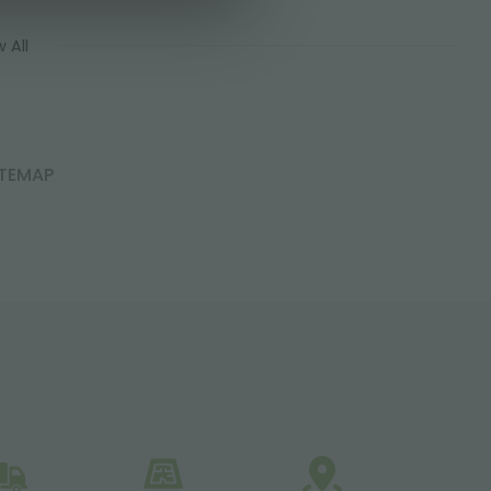
 All
ITEMAP