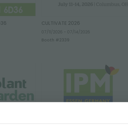
D36
CULTIVATE 2026
07/11/2026
- 07/14/2026
Booth #2339
- PAD16K26 &
IPM Essen - Hall 6 Stand 6E35