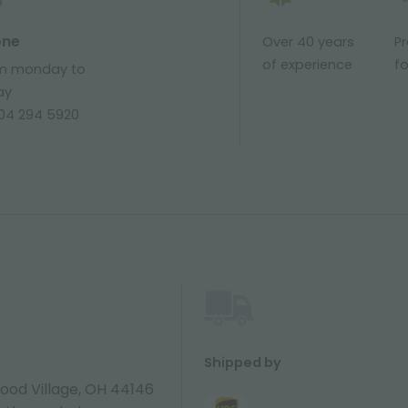
one
Over 40 years
P
of experience
fo
m monday to
ay
904 294 5920
Shipped by
ood Village, OH 44146