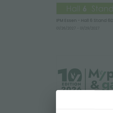
IPM Essen - Hall 6 Stand 6
01/26/2027
- 01/29/2027
MyPlant & Garden Milano 