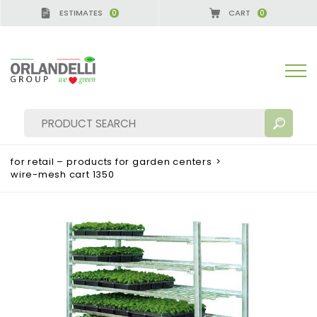
ESTIMATES
CART
0
0
for retail – products for garden centers
>
wire-mesh cart 1350
SEARCH RESULTS:
Sort by:
MORE RESULTS FOR YOU: