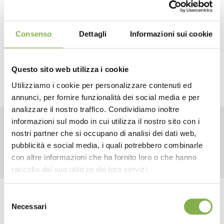
Wire Mesh transportation and storage rack.
It meets every need but specially ideal for herbs and
vegetables.
Consenso
Dettagli
Informazioni sui cookie
Strong wire mesh construction with 5” castors. Every
single part is hot deep galvanized.
Questo sito web utilizza i cookie
Utilizziamo i cookie per personalizzare contenuti ed
annunci, per fornire funzionalità dei social media e per
DOWNLOAD
analizzare il nostro traffico. Condividiamo inoltre
informazioni sul modo in cui utilizza il nostro sito con i
TECHNICAL DATA
nostri partner che si occupano di analisi dei dati web,
RELATED PRODUCTS
pubblicità e social media, i quali potrebbero combinarle
con altre informazioni che ha fornito loro o che hanno
SHEET
raccolto dal suo utilizzo dei loro servizi.
Selezione
Tag:
Garden center
Greenhouses products
Log in or register to
Necessari
del
download the technical
Nursery products
consenso