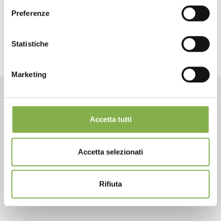
data sheet
Preferenze
share
Statistiche
LOG IN
Marketing
REGISTER NOW
CONTACTS
Accetta tutti
Accetta selezionati
Phone
Rifiuta
From monday to friday
+1 904 294 5920