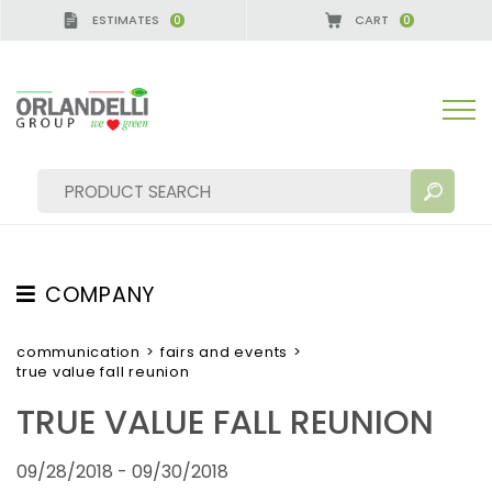
ESTIMATES
CART
0
0
CA GERMANY - SPONSOR
-
from 08/16/2026 to 08/
COMPANY
SEARCH RESULTS:
Sort by:
ABOUT US
communication
>
fairs and events
>
true value fall reunion
THE CREW
TRUE VALUE FALL REUNION
JOB OPPORTUNITIES
SUSTAINABILITY
MORE RESULTS FOR YOU:
09/28/2018 - 09/30/2018