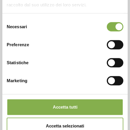
Over 40 years of experience
raccolto dal suo utilizzo dei loro servizi.
Selezione
Necessari
del
consenso
Products ready for delivery
Preferenze
Statistiche
Marketing
Customized projects for plant and flower sales
areas
Accetta tutti
Accetta selezionati