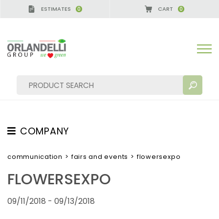
ESTIMATES
CART
0
0
COMPANY
SEARCH RESULTS:
Sort by:
ABOUT US
communication
>
fairs and events
>
flowersexpo
THE CREW
FLOWERSEXPO
JOB OPPORTUNITIES
09/11/2018 - 09/13/2018
SUSTAINABILITY
MORE RESULTS FOR YOU: