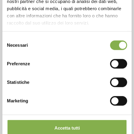
nostri partner che si occupano di analisi dei dati web,
pubblicità e social media, i quali potrebbero combinarle
con altre informazioni che ha fornito loro o che hanno
raccolto dal suo utilizzo dei loro servizi.
Over 40 years of experience
Selezione
Necessari
del
consenso
Preferenze
Products ready for delivery
Statistiche
Marketing
Customized projects for plant and flower sales
Accetta tutti
areas