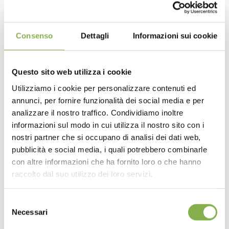
Consenso
Dettagli
Informazioni sui cookie
Questo sito web utilizza i cookie
Utilizziamo i cookie per personalizzare contenuti ed
annunci, per fornire funzionalità dei social media e per
analizzare il nostro traffico. Condividiamo inoltre
informazioni sul modo in cui utilizza il nostro sito con i
Rough terrain carrier for
nostri partner che si occupano di analisi dei dati web,
unistandard cart
pubblicità e social media, i quali potrebbero combinarle
con altre informazioni che ha fornito loro o che hanno
Pneumatic wheels ø 15.76 inches - Loading
raccolto dal suo utilizzo dei loro servizi.
capacity: 661 lb
Selezione
request estimate
Necessari
del
consenso