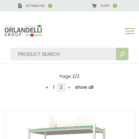
ESTIMATES
CART
0
0
solutions for carts
SOLUTIONS FOR CARTS
Page 2/2
«
1
2
»
show all
SEARCH RESULTS:
Sort by:
MORE RESULTS FOR YOU: