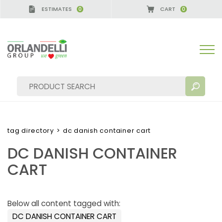
ESTIMATES
CART
0
0
tag directory
>
dc danish container cart
DC DANISH CONTAINER
SEARCH RESULTS:
Sort by:
CART
Below all content tagged with:
MORE RESULTS FOR YOU:
DC DANISH CONTAINER CART