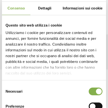
Consenso
Dettagli
Informazioni sui cookie
Questo sito web utilizza i cookie
Utilizziamo i cookie per personalizzare contenuti ed
annunci, per fornire funzionalità dei social media e per
DOWNLOAD
analizzare il nostro traffico. Condividiamo inoltre
RELATED PRODUCTS
informazioni sul modo in cui utilizza il nostro sito con i
TECHNICAL DATA
nostri partner che si occupano di analisi dei dati web,
pubblicità e social media, i quali potrebbero combinarle
con altre informazioni che ha fornito loro o che hanno
SHEET
raccolto dal suo utilizzo dei loro servizi.
Tag:
Garden center
Greenhouses products
Selezione
Log in or register to
Nursery products
Shops
Necessari
del
download the technical
consenso
data sheet
share
Preferenze