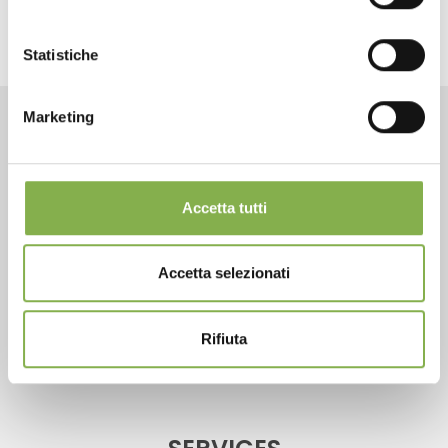
Statistiche
LOG IN
Marketing
REGISTER NOW
CONTACTS
Accetta tutti
Accetta selezionati
Phone
From monday to friday
Rifiuta
+1 904 294 5920