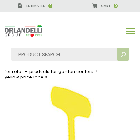
ESTIMATES
CART
0
0
A GERMANY - SPONSOR
-
from 08/16/2026 to 08/
for retail – products for garden centers
>
yellow price labels
SEARCH RESULTS:
Sort by:
MORE RESULTS FOR YOU: