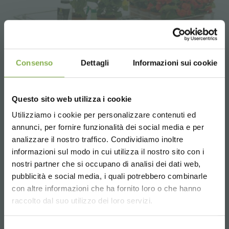
Consenso
Dettagli
Informazioni sui cookie
Questo sito web utilizza i cookie
Utilizziamo i cookie per personalizzare contenuti ed
annunci, per fornire funzionalità dei social media e per
analizzare il nostro traffico. Condividiamo inoltre
informazioni sul modo in cui utilizza il nostro sito con i
nostri partner che si occupano di analisi dei dati web,
pubblicità e social media, i quali potrebbero combinarle
Choose the country you are in and your
con altre informazioni che ha fornito loro o che hanno
Service cart for plants and flowers
language for a better browsing experience
raccolto dal suo utilizzo dei loro servizi.
UNITED STATES
Selezione