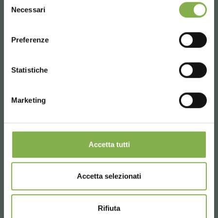
Necessari
del
consenso
ENGLISH
Preferenze
CONTINUE
Statistiche
Marketing
Accetta tutti
Accetta selezionati
Rifiuta
Shopping cart "Garden flor 3 shelves"