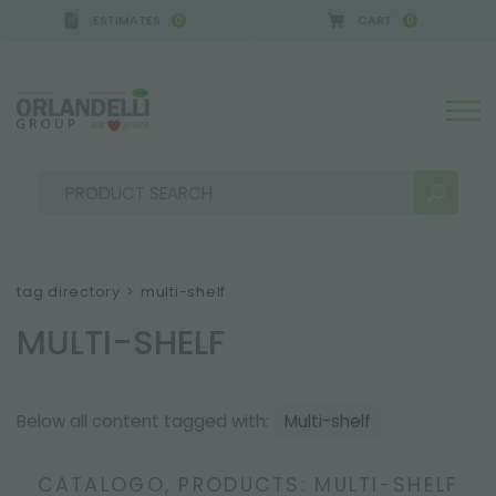
ESTIMATES
CART
0
0
 GERMANY - SPONSOR
-
from 08/16/2026 to 08/22
tag directory
>
multi-shelf
MULTI-SHELF
SEARCH RESULTS:
Sort by:
Below all content tagged with:
Multi-shelf
MORE RESULTS FOR YOU:
CATALOGO, PRODUCTS: MULTI-SHELF