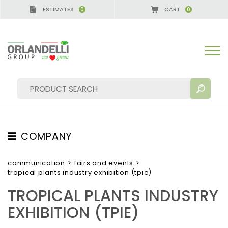
ESTIMATES
CART
0
0
CA GERMANY - SPONSOR
-
from 08/16/2026 to 08/
COMPANY
SEARCH RESULTS:
Sort by:
ABOUT US
communication
>
fairs and events
>
tropical plants industry exhibition (tpie)
THE CREW
TROPICAL PLANTS INDUSTRY
JOB OPPORTUNITIES
EXHIBITION (TPIE)
SUSTAINABILITY
MORE RESULTS FOR YOU: