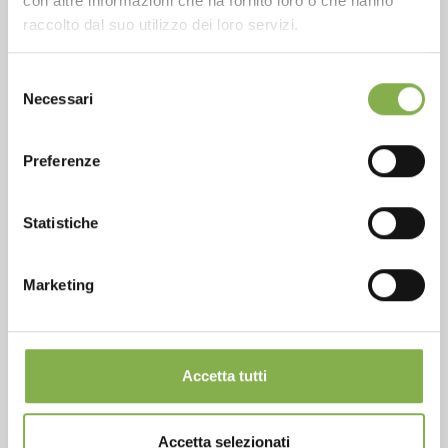
con altre informazioni che ha fornito loro o che hanno
Over 40 years of experience
raccolto dal suo utilizzo dei loro servizi.
Selezione
Necessari
del
consenso
Preferenze
Products ready for delivery
Statistiche
Marketing
Customized projects for plant and flower sales
areas
Accetta tutti
Accetta selezionati