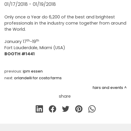
FAIRS AND EVENTS
01/17/2018 - 01/19/2018
Only once a Year do 6,200 of the best and brightest
professionals in the industry come together from around
the World.
th
th
January 17
-19
Fort Lauderdale, Miami (USA)
BOOTH #1441
previous:
ipm essen
next:
orlandelli for costa farms
fairs and events
share