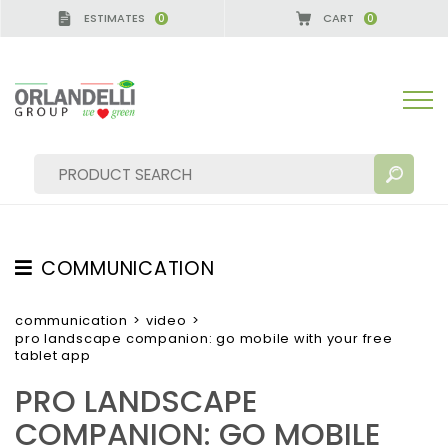
ESTIMATES
CART
0
0
COMMUNICATION
SEARCH RESULTS:
Sort by:
TESTIMONIAL
communication
>
video
>
pro landscape companion: go mobile with your free
NEWS
tablet app
VIDEO
PRO LANDSCAPE
CATALOGUES
MORE RESULTS FOR YOU:
COMPANION: GO MOBILE