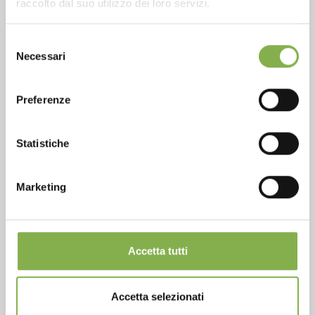
raccolto dal suo utilizzo dei loro servizi.
Selezione
Phone
Necessari
del
From monday to friday
consenso
+1 904 294 5920
Preferenze
Statistiche
SERVICES
Marketing
Accetta tutti
Over 40 years of experience
Accetta selezionati