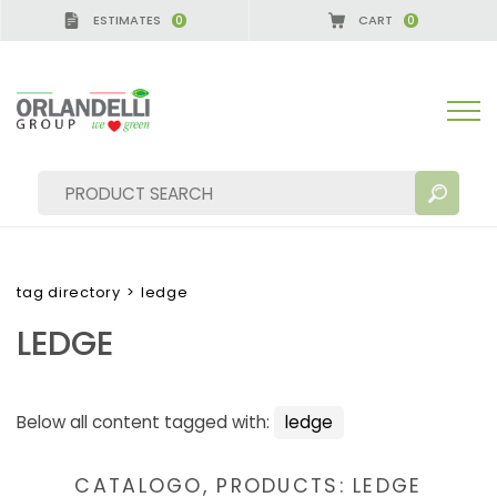
ESTIMATES
CART
0
0
CA GERMANY - SPONSOR
-
from 08/16/2026 to 08/
tag directory
>
ledge
LEDGE
SEARCH RESULTS:
Sort by:
Below all content tagged with:
ledge
MORE RESULTS FOR YOU:
CATALOGO, PRODUCTS: LEDGE