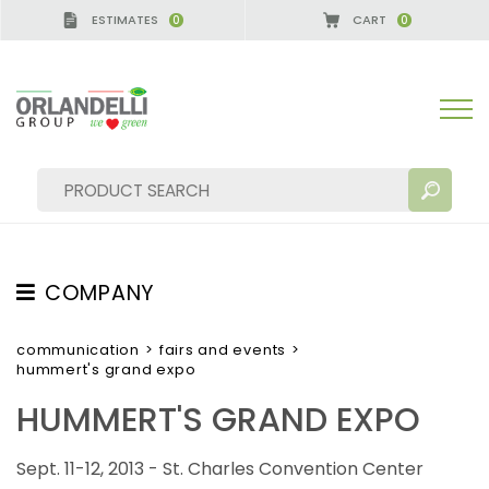
ESTIMATES
CART
0
0
COMPANY
SEARCH RESULTS:
Sort by:
ABOUT US
communication
>
fairs and events
>
hummert's grand expo
THE CREW
HUMMERT'S GRAND EXPO
JOB OPPORTUNITIES
SUSTAINABILITY
MORE RESULTS FOR YOU:
Sept. 11-12, 2013 - St. Charles Convention Center