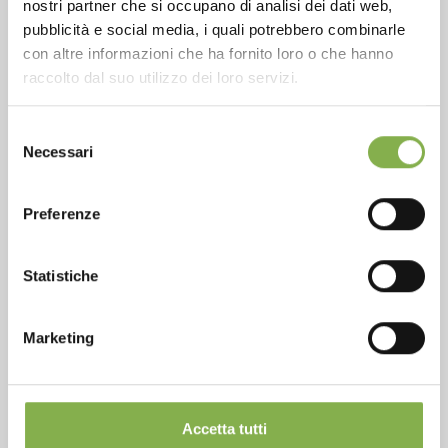
nostri partner che si occupano di analisi dei dati web,
pubblicità e social media, i quali potrebbero combinarle
con altre informazioni che ha fornito loro o che hanno
raccolto dal suo utilizzo dei loro servizi.
Over 40 years of experience
Selezione
Necessari
del
consenso
Preferenze
Products ready for delivery
Statistiche
Marketing
Customized projects for plant and flower sales
Accetta tutti
areas