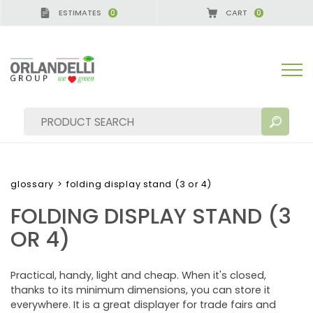
ESTIMATES
CART
0
0
glossary
>
folding display stand (3 or 4)
FOLDING DISPLAY STAND (3
SEARCH RESULTS:
Sort by:
OR 4)
Practical, handy, light and cheap. When it's closed,
thanks to its minimum dimensions, you can store it
MORE RESULTS FOR YOU:
everywhere. It is a great displayer for trade fairs and