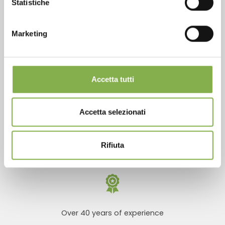
Statistiche
LOG IN
Marketing
REGISTER NOW
Phone
Accetta tutti
From monday to friday
+1 904 294 5920
Accetta selezionati
SERVICES
Rifiuta
Over 40 years of experience