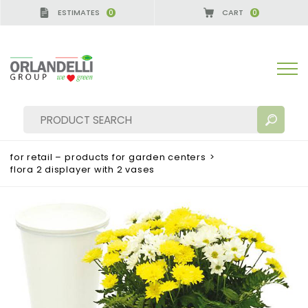
ESTIMATES
CART
0
0
A GERMANY - SPONSOR
-
from 08/16/2026 to 08/
for retail – products for garden centers
>
flora 2 displayer with 2 vases
SEARCH RESULTS:
Sort by:
MORE RESULTS FOR YOU: