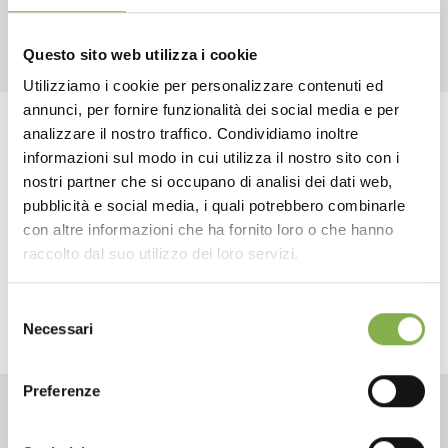
RELATED PRODUCTS
Questo sito web utilizza i cookie
Utilizziamo i cookie per personalizzare contenuti ed
annunci, per fornire funzionalità dei social media e per
DOWNLOAD
analizzare il nostro traffico. Condividiamo inoltre
Tag:
Accessories
Design
Florist equipment
informazioni sul modo in cui utilizza il nostro sito con i
Florist furniture
TECHNICAL DATA
Garden center
Modular
nostri partner che si occupano di analisi dei dati web,
pubblicità e social media, i quali potrebbero combinarle
Nursery products
Sale
Shops
con altre informazioni che ha fornito loro o che hanno
SHEET
raccolto dal suo utilizzo dei loro servizi.
share
Selezione
Log in or register to
Necessari
del
download the technical
consenso
data sheet
Preferenze
CONTACTS