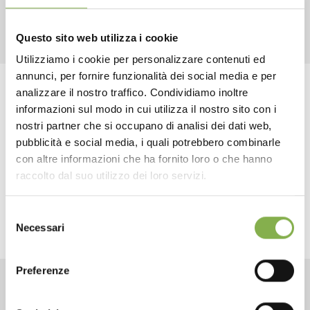
RELATED PRODUCTS
Questo sito web utilizza i cookie
Utilizziamo i cookie per personalizzare contenuti ed
annunci, per fornire funzionalità dei social media e per
DOWNLOAD
analizzare il nostro traffico. Condividiamo inoltre
Tag:
Accessories
Design
Florist equipment
informazioni sul modo in cui utilizza il nostro sito con i
Florist furniture
TECHNICAL DATA
Garden center
Nursery products
nostri partner che si occupano di analisi dei dati web,
pubblicità e social media, i quali potrebbero combinarle
Sale
Shops
con altre informazioni che ha fornito loro o che hanno
SHEET
raccolto dal suo utilizzo dei loro servizi.
share
Selezione
Log in or register to
Necessari
del
download the technical
consenso
data sheet
Preferenze
CONTACTS