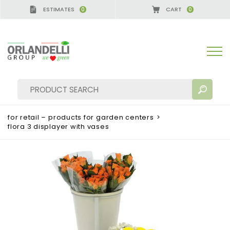
ESTIMATES
CART
0
0
for retail – products for garden centers
>
flora 3 displayer with vases
SEARCH RESULTS:
Sort by:
MORE RESULTS FOR YOU: