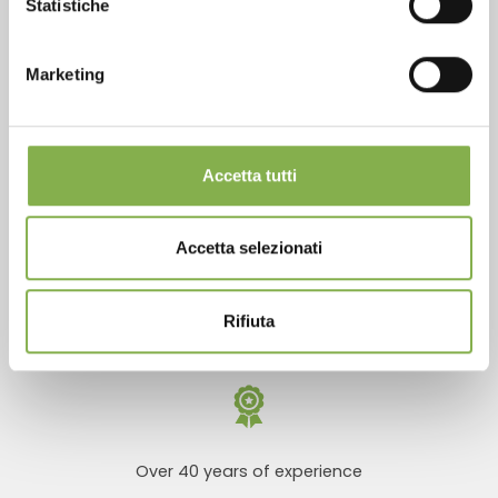
Statistiche
LOG IN
Marketing
REGISTER NOW
Phone
Accetta tutti
From monday to friday
+1 904 294 5920
Accetta selezionati
SERVICES
Rifiuta
Over 40 years of experience